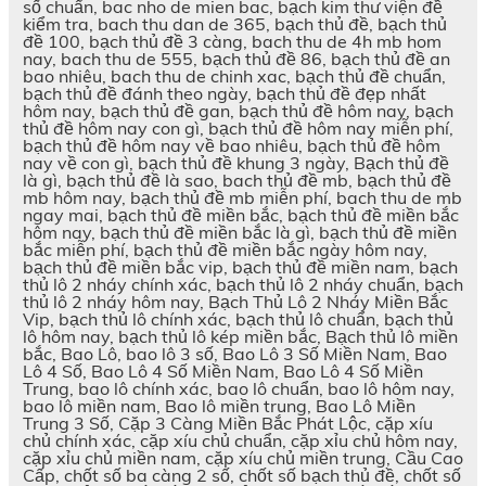
số chuẩn, bac nho de mien bac, bạch kim thư viện đề
kiểm tra, bach thu dan de 365, bạch thủ đề, bạch thủ
đề 100, bạch thủ đề 3 càng, bach thu de 4h mb hom
nay, bach thu de 555, bạch thủ đề 86, bạch thủ đề an
bao nhiêu, bach thu de chinh xac, bạch thủ đề chuẩn,
bạch thủ đề đánh theo ngày, bạch thủ đề đẹp nhất
hôm nay, bạch thủ đề gan, bạch thủ đề hôm nay, bạch
thủ đề hôm nay con gì, bạch thủ đề hôm nay miễn phí,
bạch thủ đề hôm nay về bao nhiêu, bạch thủ đề hôm
nay về con gì, bạch thủ đề khung 3 ngày, Bạch thủ đề
là gì, bạch thủ đề là sao, bach thủ đề mb, bạch thủ đề
mb hôm nay, bạch thủ đề mb miễn phí, bach thu de mb
ngay mai, bạch thủ đề miền bắc, bạch thủ đề miền bắc
hôm nay, bạch thủ đề miền bắc là gì, bạch thủ đề miền
bắc miễn phí, bạch thủ đề miền bắc ngày hôm nay,
bạch thủ đề miền bắc vip, bạch thủ đề miền nam, bạch
thủ lô 2 nháy chính xác, bạch thủ lô 2 nháy chuẩn, bạch
thủ lô 2 nháy hôm nay, Bạch Thủ Lô 2 Nháy Miền Bắc
Vip, bạch thủ lô chính xác, bạch thủ lô chuẩn, bạch thủ
lô hôm nay, bạch thủ lô kép miền bắc, Bạch thủ lô miền
bắc, Bao Lô, bao lô 3 số, Bao Lô 3 Số Miền Nam, Bao
Lô 4 Số, Bao Lô 4 Số Miền Nam, Bao Lô 4 Số Miền
Trung, bao lô chính xác, bao lô chuẩn, bao lô hôm nay,
bao lô miền nam, Bao lô miền trung, Bao Lô Miền
Trung 3 Số, Cặp 3 Càng Miền Bắc Phát Lộc, cặp xíu
chủ chính xác, cặp xíu chủ chuẩn, cặp xỉu chủ hôm nay,
cặp xỉu chủ miền nam, cặp xíu chủ miền trung, Cầu Cao
Cấp, chốt số ba càng 2 số, chốt số bạch thủ đề, chốt số