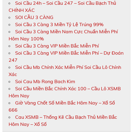
Soi Cầu 24h – Soi Cầu 247 – Soi Cầu Bạch Thủ
CHÍNH XÁC
SOI CẦU 3 CÀNG
Soi Cầu 3 Càng 3 Miền Tỷ Lệ Trúng 99%
Soi Cầu 3 Càng Miền Nam Cực Chuẩn Miễn Phí
Hôm Nay 100%
Soi Cầu 3 Càng VIP Miền Bắc Miễn Phí
Soi Cầu 3 Càng VIP Miền Bắc Miễn Phí – Dự Đoán
247
Soi Cầu Mb Chính Xác Miễn Phí Soi Cầu Lô Chính
Xác
Soi Cau Mb Rong Bach Kim
Soi Cầu Miền Bắc Chính Xác 100 – Cầu Lô XSMB
Hôm Nay
Giờ Vàng Chốt Số Miền Bắc Hôm Nay – Xổ Số
666
Cau XSMB – Thống Kê Cầu Bạch Thủ Miền Bắc
Hôm Nay – Xổ Số