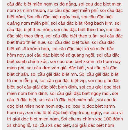
cầu đặc biệt miền nam xs đà nẵng
,
soi cau dac biet mien
nam xs ninh thuan
,
soi cầu đặc biệt miễn phí
,
soi cầu đặc
biệt năm
,
Soi cầu đặc biệt ngày mai
,
soi cầu đặc biệt
quảng nam miễn phí
,
soi cầu đặc biệt rồng bạch kim
,
soi
cầu đặc biệt theo năm
,
soi cầu đặc biệt theo thứ
,
soi cầu
đặc biệt theo tổng
,
soi cầu đặc biệt theo tuần
,
soi cầu đặc
biệt thừa thiên huế
,
soi cầu đặc biệt tuần
,
soi cầu đặc
biệt xổ số khánh hòa
,
soi cầu đặc biệt xổ số miền bắc
hôm nay
,
soi cầu đặc biệt xổ số quảng ngãi
,
soi cầu đặc
biệt xsmb chính xác
,
soi cau dac biet xsmn mb hom nay
mien phi
,
soi cầu dựa vào giải đặc biệt
,
soi cầu gải đặc
biệt chuẩn
,
soi cầu gải đặc biệt mn
,
Soi cầu gải đặc biệt
tô mn miễn phí
,
soi cầu gải đặc biệt vip
,
soi cau giải đặc
biệt
,
soi cầu giải đặc biệt bình định
,
soi cau giai dac biet
mien nam binh dinh
,
soi cầu giải đặc biệt ngày mai
,
soi
cầu lô đặc biệt
,
soi cầu lô đặc biệt miền bắc
,
soi cau lo
dac biet mien nam hom nay
,
soi cau lo dac biet xsmn
hom nay
,
soi cầu lô tô đặc biệt đẹp trong ngày
,
soi cau vi
tri giai dac biet mien nam
,
Soi cầu xs chính xác 100 đánh
xs không lỗ
,
soi cầu xs đặc biệt
,
soi giải đặc biệt hôm