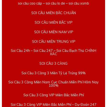
soi cầu cao cấp – soi cầu lo de – soi cầu xsmb
SOI CẦU MIỀN BẮC CHUẨN
SOI CẦU MIỀN BẮC VIP
SOI CẦU MIỀN NAM VIP
SOI CẦU MIỀN TRUNG VIP
Soi Cầu 24h – Soi Cầu 247 – Soi Cầu Bạch Thủ CHÍNH
XÁC
SOI CẦU 3 CÀNG
Soi Cầu 3 Càng 3 Miền Tỷ Lệ Trúng 99%
Soi Cầu 3 Càng Miền Nam Cực Chuẩn Miễn Phí Hôm Nay
100%
Soi Cầu 3 Càng VIP Miền Bắc Miễn Phí
Soi Cầu 3 Càng VIP Miền Bắc Miễn Phí – Dự Đoán 247