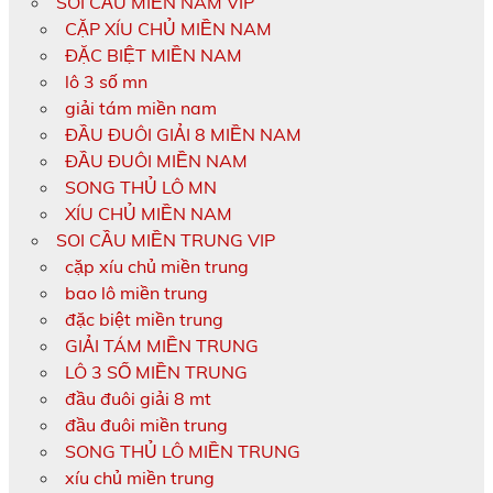
SOI CẦU MIỀN NAM VIP
CẶP XÍU CHỦ MIỀN NAM
ĐẶC BIỆT MIỀN NAM
lô 3 số mn
giải tám miền nam
ĐẦU ĐUÔI GIẢI 8 MIỀN NAM
ĐẦU ĐUÔI MIỀN NAM
SONG THỦ LÔ MN
XÍU CHỦ MIỀN NAM
SOI CẦU MIỀN TRUNG VIP
cặp xíu chủ miền trung
bao lô miền trung
đặc biệt miền trung
GIẢI TÁM MIỀN TRUNG
LÔ 3 SỐ MIỀN TRUNG
đầu đuôi giải 8 mt
đầu đuôi miền trung
SONG THỦ LÔ MIỀN TRUNG
xíu chủ miền trung