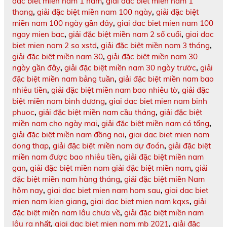
dac biet mien nam 1 nam
,
giai dac biet mien nam 1
thang
,
giải đặc biệt miền nam 100 ngày
,
giải đặc biệt
miền nam 100 ngày gần đây
,
giai dac biet mien nam 100
ngay mien bac
,
giải đặc biệt miền nam 2 số cuối
,
giai dac
biet mien nam 2 so xstd
,
giải đặc biệt miền nam 3 tháng
,
giải đặc biệt miền nam 30
,
giải đặc biệt miền nam 30
ngày gần đây
,
giải đặc biệt miền nam 30 ngày trước
,
giải
đặc biệt miền nam bảng tuần
,
giải đặc biệt miền nam bao
nhiêu tiền
,
giải đặc biệt miền nam bao nhiêu tờ
,
giải đặc
biệt miền nam bình dương
,
giai dac biet mien nam binh
phuoc
,
giải đặc biệt miền nam cầu tháng
,
giải đặc biệt
miền nam cho ngày mai
,
giải đặc biệt miền nam có tổng
,
giải đặc biệt miền nam đồng nai
,
giai dac biet mien nam
dong thap
,
giải đặc biệt miền nam dự đoán
,
giải đặc biệt
miền nam được bao nhiêu tiền
,
giải đặc biệt miền nam
gan
,
giải đặc biệt miền nam giải đặc biệt miền nam
,
giải
đặc biệt miền nam hàng tháng
,
giải đặc biệt miền Nam
hôm nay
,
giai dac biet mien nam hom sau
,
giai dac biet
mien nam kien giang
,
giai dac biet mien nam kqxs
,
giải
đặc biệt miền nam lâu chưa về
,
giải đặc biệt miền nam
lâu ra nhất
,
giai dac biet mien nam mb 2021
,
giải đặc