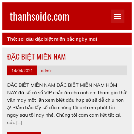
Skip
to
thanhsoide.com
content
Thẻ:
soi cầu đặc biệt miền bắc ngày mai
ĐẶC BIỆT MIỀN NAM
14/04/2021
admin
ĐẶC BIỆT MIỀN NAM ĐẶC BIỆT MIỀN NAM HÔM
NAY đã số có số VIP chắc ăn cho anh em tham gia thử
vận may một lần xem biết đâu hợp số sẽ dễ chịu hơn
ạ!. Đảm bảo lấy số của chúng tôi anh em phát tài
ngay sau tối nay nhé. Chúng tôi cam cam kết tất cả
các […]