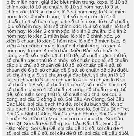
biệt miền nam, giải đặc biệt miền trung, kqxs, lô 10 số
chính xác, lô 10 số chuẩn, lô 10 số hôm nay, lô 3 số
chính xác, lô 3 số chuẩn, lô 3 số hôm nay, lô 3 số miền
nam, lô 3 số miền trung, lô 4 số chính xác, lô 4 số
chuẩn, lô 4 số hôm nay, lô 6 số chính xác, lô 6 số chuẩn,
lô 6 số hôm nay, lô 8 số chính xác, lô 8 số chuẩn, lô 8 số
hôm nay, lô xiên 2 chính xác, lô xiên 2 chuẩn, lô xiên 2
hôm nay, lô xiên 2 miền bắc, lô xiên 3 chính xác, Lô
xiên 3 chuẩn, lô xiên 3 hôm nay, lô xiên 3 miền bắc, lô
xiên 4 ba càng chuẩn, lô xiên 4 chính xác, Lô xiên 4
hôm nay, lô xiên 4 miền bắc, Miền Bắc, số chuẩn 3
càng 2 số, số chuẩn bạch thủ đề, số chuẩn bạch thủ lô,
số chuẩn bạch thủ lô 2 nháy, số chuẩn bao lô, số chuẩn
cặp xỉu chủ, số chuẩn đề 10 số, số chuẩn đề 4 số, số
chuẩn đề 6 số, số chuẩn đề 8 số, số chuẩn đề đầu đuôi,
số chuẩn giải 8, số chuẩn giải đặc biệt, số chuẩn lô 10
số, số chuẩn lô 3 số, số chuẩn lô 4 số, số chuẩn lô 6 số,
số chuẩn lô 8 số, số chuẩn lô xiên 2, số chuẩn lô xiên 3,
số chuẩn lô xiên 4 số chuẩn 3 càng, số chuẩn song thủ
đề, số chuẩn song thủ lô, số chuẩn xỉu chủ, soi cau 3
cang, soi cầu 3 càng 2 số, Soi Cầu An Giang, Soi Cầu
Bạc Liêu, soi cầu bạch thủ đề, soi cầu bạch thủ lô, soi
cầu bạch thủ lô 2 nháy, soi cau bao lô, Soi Cầu Bến Tre,
Soi Cầu Bình Dương, Soi Cầu Bình Phước, Soi Cầu Bình
Thuận, Soi Cầu Cà Mau, soi cau cap xiu chu, Soi Cầu
Đà Lạt, Soi Cầu Đà Nẵng, Soi Cầu Đắc Lắc, Soi Cầu
Đắc Nông, Soi Cầu Đề, soi cầu đề 10 số, soi cầu de 4
số, soi cầu đề 6 số, soi cầu đề 8 số, soi cầu đề đầu đuôi,