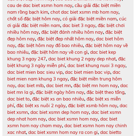
cau de dac biet xsmn hom nay
,
cầu giải đặc biệt miền
nam rồng bạch kim
,
chot dac biet xsmn mb hom nay
,
chốt số đặc biệt hôm nay
,
có giải đặc biệt miền nam
,
cúc
ơi giải đặc biệt miền nam
,
dac biet 3 ngay
,
đặc biệt chơi
nhiều hôm nay
,
đặc biệt đánh nhiều hôm nay
,
đặc biệt
đẹp hôm nay
,
đặc biệt đẹp nhất hôm nay
,
dac biet hôm
nay
,
đặc biệt hôm nay đổ bao nhiêu
,
đặc biệt hôm nay về
bao nhiêu
,
đặc biệt hôm nay về con gì
,
dac biet kep
khung 3 ngay 247
,
dac biet khung 2 ngay dep nhat
,
đặc
biệt khung 3 ngày miễn phí
,
dac biet khung nuoi 3 ngay
,
dac biet mien bac sieu vip
,
dac biet mien bac vip
,
dac
biet mien nam khung 3 ngay
,
đặc biệt miền trung hôm
nay
,
dac biet mlb
,
dac biet mn
,
đặc biệt mn hom nay
,
dac
biet mn la gi
,
đặc biệt ngày hôm nay
,
đặc biệt theo tổng
,
dac biet to
,
đặc biệt xs an bao nhiêu
,
đặc biệt xs miễn
phí
,
đặc biệt xs nuôi 2 ngày
,
đặc biệt xsmb hôm nay
,
dac
biet xsmn
,
dac biet xsmn dep hom nay
,
dac biet xsmn
dep nhat hom nay
,
dac biet xsmn hom nay
,
dac biet
xsmn hom nay cham may
,
dac biet xsmn hom nay chinh
xac nhat
,
dac biet xsmn hom nay ra con gi
,
dac bietto