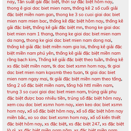
nay
,
Tần suất gải đặc biệt
,
thời sự đặc biệt hôm nay
,
thong ê giai dac biet mien nam
,
thống kê 2 số cuối giải
đặc biệt miền nam gan
,
thong ke 3 so cuoi giai dac biet
mien nam mien bac
,
thống kê đặc biệt hôm nay
,
thống kê
gải đặc biệt
,
thống kê gải đặc biệt mn
,
thong ke giai dac
biet mien nam 1 thang
,
thong ke giai dac biet mien nam
da nang
,
thong ke giai dac biet mien nam dong nai
,
thống kê giải đặc biệt miền nam gia lai
,
thống kê giải đặc
biệt miền nam phú yên
,
thống kê giải đặc biệt miền nam
rồng bạch kim
,
Thống kê giải đặc biệt theo tuần
,
thống kê
xs đặc biệt miền nam
,
tk dac biet xsmn hom nay
,
tk giai
dac biet mien nam kqxsmb theo tuan
,
tk giai dac biet
mien nam ngay mai
,
tk giải đặc biệt miền nam theo tổng
,
tổng 2 số đặc biệt miền nam
,
tổng hội httl miền nam
,
trung 3 so cuoi giai dac biet mien nam
,
trúng giải phụ
đặc biệt được bao nhiêu tiền
,
trúng số đặc biệt hôm nay
,
xem cau dac biet xsmn hom nay
,
xien keo dac biet xsmn
hom nay
,
xổ số đặc biệt hôm nay
,
xổ số đặc biệt hôm nay
miền bắc
,
xo so dac biet xsmn hom nay
,
xổ số kiến thiết
đặc biệt hôm nay
,
xs đặc biệt
,
xs đặc biệt 247
,
xs đặc biệt
là gì
,
xs đặc biệt miền nam năm
,
xs đặc biệt miền nam