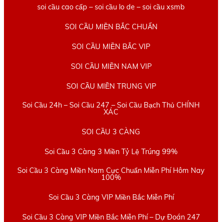
soi cầu cao cấp – soi cầu lo de – soi cầu xsmb
SOI CẦU MIỀN BẮC CHUẨN
SOI CẦU MIỀN BẮC VIP
SOI CẦU MIỀN NAM VIP
SOI CẦU MIỀN TRUNG VIP
Soi Cầu 24h – Soi Cầu 247 – Soi Cầu Bạch Thủ CHÍNH
XÁC
SOI CẦU 3 CÀNG
Soi Cầu 3 Càng 3 Miền Tỷ Lệ Trúng 99%
Soi Cầu 3 Càng Miền Nam Cực Chuẩn Miễn Phí Hôm Nay
100%
Soi Cầu 3 Càng VIP Miền Bắc Miễn Phí
Soi Cầu 3 Càng VIP Miền Bắc Miễn Phí – Dự Đoán 247