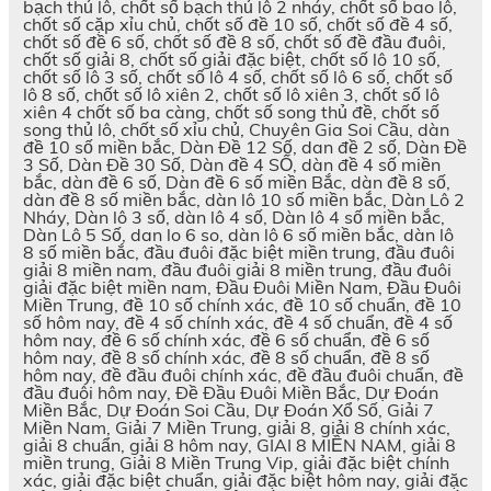
bạch thủ lô, chốt số bạch thủ lô 2 nháy, chốt số bao lô,
chốt số cặp xỉu chủ, chốt số đề 10 số, chốt số đề 4 số,
chốt số đề 6 số, chốt số đề 8 số, chốt số đề đầu đuôi,
chốt số giải 8, chốt số giải đặc biệt, chốt số lô 10 số,
chốt số lô 3 số, chốt số lô 4 số, chốt số lô 6 số, chốt số
lô 8 số, chốt số lô xiên 2, chốt số lô xiên 3, chốt số lô
xiên 4 chốt số ba càng, chốt số song thủ đề, chốt số
song thủ lô, chốt số xỉu chủ, Chuyên Gia Soi Cầu, dàn
đề 10 số miền bắc, Dàn Đề 12 Số, dan đề 2 số, Dàn Đề
3 Số, Dàn Đề 30 Số, Dàn đề 4 SỐ, dàn đề 4 số miền
bắc, dàn đề 6 số, Dàn đề 6 số miền Bắc, dàn đề 8 số,
dàn đề 8 số miền bắc, dàn lô 10 số miền bắc, Dàn Lô 2
Nháy, Dàn lô 3 số, dàn lô 4 số, Dàn lô 4 số miền bắc,
Dàn Lô 5 Số, dan lo 6 so, dàn lô 6 số miền bắc, dàn lô
8 số miền bắc, đầu đuôi đặc biệt miền trung, đầu đuôi
giải 8 miền nam, đầu đuôi giải 8 miền trung, đầu đuôi
giải đặc biệt miền nam, Đầu Đuôi Miền Nam, Đầu Đuôi
Miền Trung, đề 10 số chính xác, đề 10 số chuẩn, đề 10
số hôm nay, đề 4 số chính xác, đề 4 số chuẩn, đề 4 số
hôm nay, đề 6 số chính xác, đề 6 số chuẩn, đề 6 số
hôm nay, đề 8 số chính xác, đề 8 số chuẩn, đề 8 số
hôm nay, đề đầu đuôi chính xác, đề đầu đuôi chuẩn, đề
đầu đuôi hôm nay, Đề Đầu Đuôi Miền Bắc, Dự Đoán
Miền Bắc, Dự Đoán Soi Cầu, Dự Đoán Xổ Số, Giải 7
Miền Nam, Giải 7 Miền Trung, giải 8, giải 8 chính xác,
giải 8 chuẩn, giải 8 hôm nay, GIAI 8 MIỀN NAM, giải 8
miền trung, Giải 8 Miền Trung Vip, giải đặc biệt chính
xác, giải đặc biệt chuẩn, giải đặc biệt hôm nay, giải đặc