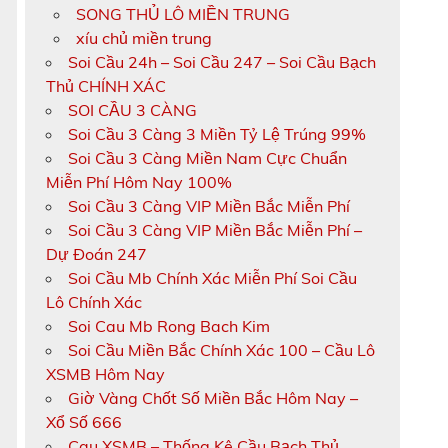
SONG THỦ LÔ MIỀN TRUNG
xíu chủ miền trung
Soi Cầu 24h – Soi Cầu 247 – Soi Cầu Bạch
Thủ CHÍNH XÁC
SOI CẦU 3 CÀNG
Soi Cầu 3 Càng 3 Miền Tỷ Lệ Trúng 99%
Soi Cầu 3 Càng Miền Nam Cực Chuẩn
Miễn Phí Hôm Nay 100%
Soi Cầu 3 Càng VIP Miền Bắc Miễn Phí
Soi Cầu 3 Càng VIP Miền Bắc Miễn Phí –
Dự Đoán 247
Soi Cầu Mb Chính Xác Miễn Phí Soi Cầu
Lô Chính Xác
Soi Cau Mb Rong Bach Kim
Soi Cầu Miền Bắc Chính Xác 100 – Cầu Lô
XSMB Hôm Nay
Giờ Vàng Chốt Số Miền Bắc Hôm Nay –
Xổ Số 666
Cau XSMB – Thống Kê Cầu Bạch Thủ