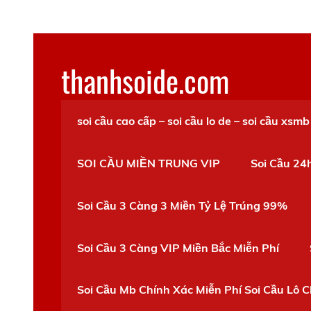
Skip
to
content
thanhsoide.com
soi cầu cao cấp – soi cầu lo de – soi cầu xsmb
SOI CẦU MIỀN TRUNG VIP
Soi Cầu 24
Soi Cầu 3 Càng 3 Miền Tỷ Lệ Trúng 99%
Soi Cầu 3 Càng VIP Miền Bắc Miễn Phí
Soi Cầu Mb Chính Xác Miễn Phí Soi Cầu Lô 