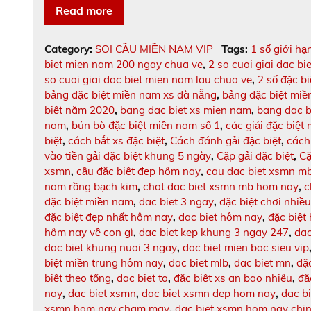
Read more
Category:
SOI CẦU MIỀN NAM VIP
Tags:
1 số giới hạ
biet mien nam 200 ngay chua ve
,
2 so cuoi giai dac b
so cuoi giai dac biet mien nam lau chua ve
,
2 số đặc b
bảng đặc biệt miền nam xs đà nẵng
,
bảng đặc biệt miề
biệt năm 2020
,
bang dac biet xs mien nam
,
bang dac 
nam
,
bún bò đặc biệt miền nam số 1
,
các giải đặc biệt
biệt
,
cách bắt xs đặc biệt
,
Cách đánh gải đặc biệt
,
cách
vào tiền gải đặc biệt khung 5 ngày
,
Cặp gải đặc biệt
,
Cặ
xsmn
,
cầu đặc biệt đẹp hôm nay
,
cau dac biet xsmn m
nam rồng bạch kim
,
chot dac biet xsmn mb hom nay
,
c
đặc biệt miền nam
,
dac biet 3 ngay
,
đặc biệt chơi nhiề
đặc biệt đẹp nhất hôm nay
,
dac biet hôm nay
,
đặc biệt
hôm nay về con gì
,
dac biet kep khung 3 ngay 247
,
dac
dac biet khung nuoi 3 ngay
,
dac biet mien bac sieu vip
biệt miền trung hôm nay
,
dac biet mlb
,
dac biet mn
,
đặ
biệt theo tổng
,
dac biet to
,
đặc biệt xs an bao nhiêu
,
đặ
nay
,
dac biet xsmn
,
dac biet xsmn dep hom nay
,
dac b
xsmn hom nay cham may
,
dac biet xsmn hom nay chi