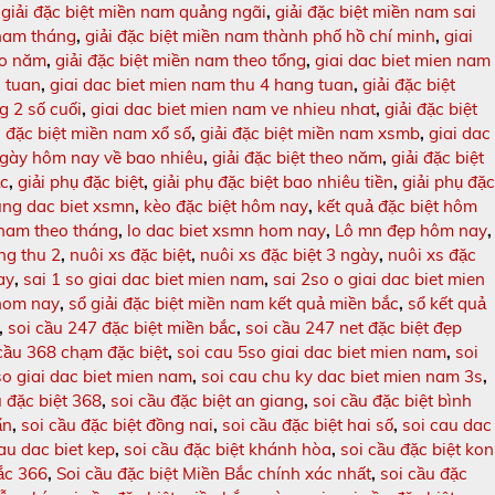
,
giải đặc biệt miền nam quảng ngãi
,
giải đặc biệt miền nam sai
 nam tháng
,
giải đặc biệt miền nam thành phố hồ chí minh
,
giai
eo năm
,
giải đặc biệt miền nam theo tổng
,
giai dac biet mien nam
g tuan
,
giai dac biet mien nam thu 4 hang tuan
,
giải đặc biệt
g 2 số cuối
,
giai dac biet mien nam ve nhieu nhat
,
giải đặc biệt
i đặc biệt miền nam xổ số
,
giải đặc biệt miền nam xsmb
,
giai dac
 ngày hôm nay về bao nhiêu
,
giải đặc biệt theo năm
,
giải đặc biệt
ắc
,
giải phụ đặc biệt
,
giải phụ đặc biệt bao nhiêu tiền
,
giải phụ đặ
ung dac biet xsmn
,
kèo đặc biệt hôm nay
,
kết quả đặc biệt hôm
 nam theo tháng
,
lo dac biet xsmn hom nay
,
Lô mn đẹp hôm nay
,
ng thu 2
,
nuôi xs đặc biệt
,
nuôi xs đặc biệt 3 ngày
,
nuôi xs đặc
ay
,
sai 1 so giai dac biet mien nam
,
sai 2so o giai dac biet mien
 hom nay
,
sổ giải đặc biệt miền nam kết quả miền bắc
,
sổ kết quả
,
soi cầu 247 đặc biệt miền bắc
,
soi cầu 247 net đặc biệt đẹp
cầu 368 chạm đặc biệt
,
soi cau 5so giai dac biet mien nam
,
soi
so giai dac biet mien nam
,
soi cau chu ky dac biet mien nam 3s
,
u đặc biệt 368
,
soi cầu đặc biệt an giang
,
soi cầu đặc biệt bình
ẩn
,
soi cầu đặc biệt đồng nai
,
soi cầu đặc biệt hai số
,
soi cau dac
au dac biet kep
,
soi cầu đặc biệt khánh hòa
,
soi cầu đặc biệt kon
bắc 366
,
Soi cầu đặc biệt Miền Bắc chính xác nhất
,
soi cầu đặc