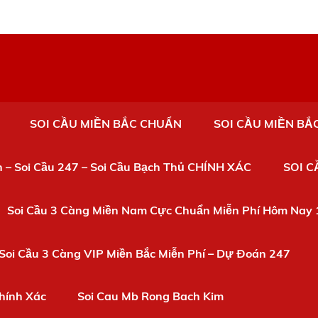
SOI CẦU MIỀN BẮC CHUẨN
SOI CẦU MIỀN BẮC
h – Soi Cầu 247 – Soi Cầu Bạch Thủ CHÍNH XÁC
SOI C
Soi Cầu 3 Càng Miền Nam Cực Chuẩn Miễn Phí Hôm Nay
Soi Cầu 3 Càng VIP Miền Bắc Miễn Phí – Dự Đoán 247
Chính Xác
Soi Cau Mb Rong Bach Kim