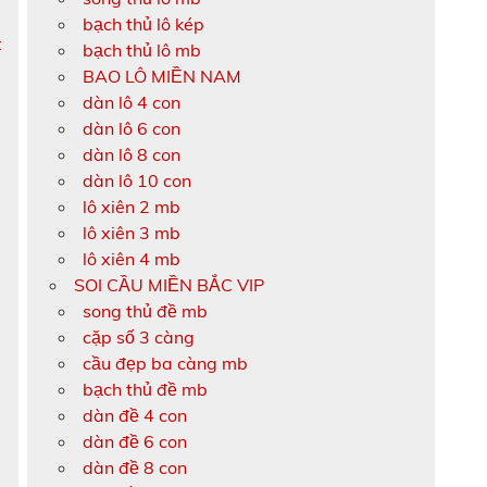
bạch thủ lô kép
t
bạch thủ lô mb
BAO LÔ MIỀN NAM
dàn lô 4 con
dàn lô 6 con
dàn lô 8 con
dàn lô 10 con
lô xiên 2 mb
lô xiên 3 mb
lô xiên 4 mb
SOI CẦU MIỀN BẮC VIP
song thủ đề mb
cặp số 3 càng
cầu đẹp ba càng mb
bạch thủ đề mb
n
dàn đề 4 con
dàn đề 6 con
dàn đề 8 con