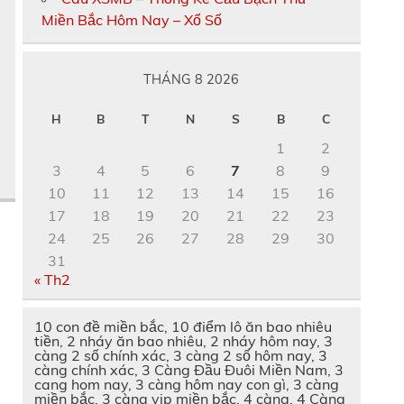
Miền Bắc Hôm Nay – Xổ Số
THÁNG 8 2026
H
B
T
N
S
B
C
1
2
3
4
5
6
7
8
9
10
11
12
13
14
15
16
17
18
19
20
21
22
23
24
25
26
27
28
29
30
31
« Th2
10 con đề miền bắc, 10 điểm lô ăn bao nhiêu
tiền, 2 nháy ăn bao nhiêu, 2 nháy hôm nay, 3
càng 2 số chính xác, 3 càng 2 số hôm nay, 3
càng chính xác, 3 Càng Đầu Đuôi Miền Nam, 3
cang hom nay, 3 càng hôm nay con gì, 3 càng
miền bắc, 3 càng vip miền bắc, 4 càng, 4 Càng