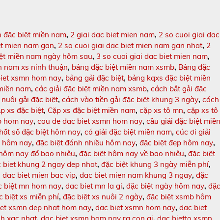
n đặc biệt miền nam
,
2 giai dac biet mien nam
,
2 so cuoi giai dac
iet mien nam gan
,
2 so cuoi giai dac biet mien nam gan nhat
,
2
iệt miền nam ngày hôm sau
,
3 so cuoi giai dac biet mien nam
,
n nam xs ninh thuận
,
bảng đặc biệt miền nam xsmb
,
Bảng đặc
biet xsmn hom nay
,
bảng gải đặc biệt
,
bảng kqxs đặc biệt miền
 miền nam
,
các giải đặc biệt miền nam xsmb
,
cách bắt gải đặc
 nuôi gải đặc biệt
,
cách vào tiền gải đặc biệt khung 3 ngày
,
cách
p xs đặc biệt
,
Cặp xs đặc biệt miền nam
,
cặp xs tô mn
,
cặp xs tô
b hom nay
,
cau de dac biet xsmn hom nay
,
cầu giải đặc biệt miề
hốt số đặc biệt hôm nay
,
có giải đặc biệt miền nam
,
cúc ơi giải
u hôm nay
,
đặc biệt đánh nhiều hôm nay
,
đặc biệt đẹp hôm nay
,
 hôm nay đổ bao nhiêu
,
đặc biệt hôm nay về bao nhiêu
,
đặc biệt
 biet khung 2 ngay dep nhat
,
đặc biệt khung 3 ngày miễn phí
,
,
dac biet mien bac vip
,
dac biet mien nam khung 3 ngay
,
đặc
c biệt mn hom nay
,
dac biet mn la gi
,
đặc biệt ngày hôm nay
,
đặ
c biệt xs miễn phí
,
đặc biệt xs nuôi 2 ngày
,
đặc biệt xsmb hôm
iet xsmn dep nhat hom nay
,
dac biet xsmn hom nay
,
dac biet
nh xac nhat
,
dac biet xsmn hom nay ra con gi
,
dac bietto xsmn