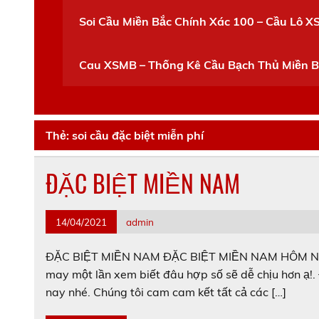
Soi Cầu Miền Bắc Chính Xác 100 – Cầu Lô 
Cau XSMB – Thống Kê Cầu Bạch Thủ Miền B
Thẻ:
soi cầu đặc biệt miễn phí
ĐẶC BIỆT MIỀN NAM
14/04/2021
admin
ĐẶC BIỆT MIỀN NAM ĐẶC BIỆT MIỀN NAM HÔM NAY đ
may một lần xem biết đâu hợp số sẽ dễ chịu hơn ạ!.
nay nhé. Chúng tôi cam cam kết tất cả các […]