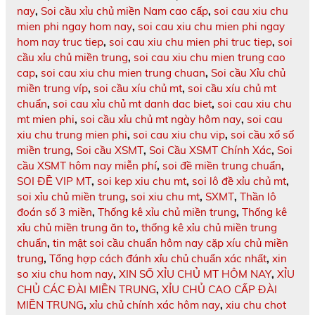
nay
,
Soi cầu xỉu chủ miền Nam cao cấp
,
soi cau xiu chu
mien phi ngay hom nay
,
soi cau xiu chu mien phi ngay
hom nay truc tiep
,
soi cau xiu chu mien phi truc tiep
,
soi
cầu xỉu chủ miền trung
,
soi cau xiu chu mien trung cao
cap
,
soi cau xiu chu mien trung chuan
,
Soi cầu Xỉu chủ
miền trung víp
,
soi cầu xíu chủ mt
,
soi cầu xíu chủ mt
chuẩn
,
soi cau xỉu chủ mt danh dac biet
,
soi cau xiu chu
mt mien phi
,
soi cầu xỉu chủ mt ngày hôm nay
,
soi cau
xiu chu trung mien phi
,
soi cau xiu chu vip
,
soi cầu xổ số
miền trung
,
Soi cầu XSMT
,
Soi Cầu XSMT Chính Xác
,
Soi
cầu XSMT hôm nay miễn phí
,
soi đề miền trung chuẩn
,
SOI ĐỀ VIP MT
,
soi kep xiu chu mt
,
soi lô đề xỉu chủ mt
,
soi xỉu chủ miền trung
,
soi xiu chu mt
,
SXMT
,
Thần lô
đoán số 3 miền
,
Thống kê xỉu chủ miền trung
,
Thống kê
xỉu chủ miền trung ăn to
,
thống kê xỉu chủ miền trung
chuẩn
,
tin mật soi cầu chuẩn hôm nay cặp xíu chủ miền
trung
,
Tổng hợp cách đánh xỉu chủ chuẩn xác nhất
,
xin
so xiu chu hom nay
,
XIN SỐ XỈU CHỦ MT HÔM NAY
,
XỈU
CHỦ CÁC ĐÀI MIỀN TRUNG
,
XỈU CHỦ CAO CẤP ĐÀI
MIỀN TRUNG
,
xỉu chủ chính xác hôm nay
,
xiu chu chot