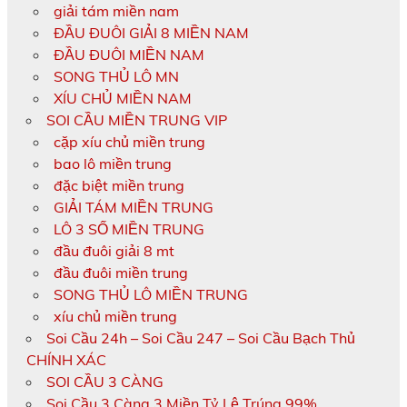
giải tám miền nam
ĐẦU ĐUÔI GIẢI 8 MIỀN NAM
ĐẦU ĐUÔI MIỀN NAM
SONG THỦ LÔ MN
XÍU CHỦ MIỀN NAM
SOI CẦU MIỀN TRUNG VIP
cặp xíu chủ miền trung
bao lô miền trung
đặc biệt miền trung
GIẢI TÁM MIỀN TRUNG
LÔ 3 SỐ MIỀN TRUNG
đầu đuôi giải 8 mt
đầu đuôi miền trung
SONG THỦ LÔ MIỀN TRUNG
xíu chủ miền trung
Soi Cầu 24h – Soi Cầu 247 – Soi Cầu Bạch Thủ
CHÍNH XÁC
SOI CẦU 3 CÀNG
Soi Cầu 3 Càng 3 Miền Tỷ Lệ Trúng 99%