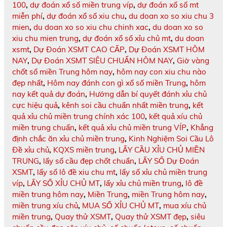
100
,
dự đoán xổ số miền trung víp
,
dự đoán xổ số mt
miễn phí
,
dự đoán xổ số xiu chu
,
du doan xo so xiu chu 3
mien
,
du doan xo so xiu chu chinh xac
,
du doan xo so
xiu chu mien trung
,
dự đoán xổ số xỉu chủ mt
,
du doan
xsmt
,
Dự Đoán XSMT CAO CẤP
,
Dự Đoán XSMT HÔM
NAY
,
Dự Đoán XSMT SIÊU CHUẨN HÔM NAY
,
Giờ vàng
chốt số miền Trung hôm nay
,
hôm nay con xiu chu nào
đẹp nhất
,
Hôm nay đánh con gì xổ số miền Trung
,
hôm
nay kết quả dự đoán
,
Hướng dẫn bí quyết đánh xỉu chủ
cực hiệu quả
,
kênh soi cầu chuẩn nhất miền trung
,
kết
quả xỉu chủ miền trung chính xác 100
,
kết quả xíu chủ
miền trung chuẩn
,
kết quả xỉu chủ miền trung VÍP
,
Khẳng
định chắc ăn xỉu chủ miền trung
,
Kinh Nghiệm Soi Cầu Lô
Đề xỉu chủ
,
KQXS miền trung
,
LẤY CẦU XỈU CHỦ MIỀN
TRUNG
,
lấy số cầu đẹp chốt chuẩn
,
LẤY SỐ Dự Đoán
XSMT
,
lấy số lô đề xiu chu mt
,
lấy số xỉu chủ miền trung
víp
,
LẤY SỐ XỈU CHỦ MT
,
lấy xỉu chủ miền trung
,
lô đề
miền trung hôm nay
,
Miền Trung
,
miền Trung hôm nay
,
miền trung xíu chủ
,
MUA SỐ XỈU CHỦ MT
,
mua xíu chủ
miền trung
,
Quay thử XSMT
,
Quay thử XSMT đẹp
,
siêu