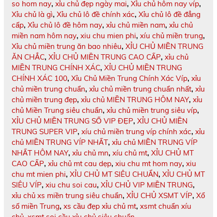
so hom nay
,
xỉu chủ đẹp ngày mai
,
Xỉu chủ hôm nay víp
,
Xỉu chủ là gì
,
Xỉu chủ lô đề chính xác
,
Xỉu chủ lô đề đẳng
cấp
,
Xỉu chủ lô đề hôm nay
,
xỉu chủ miền nam
,
xỉu chủ
miền nam hôm nay
,
xiu chu mien phi
,
xíu chủ miền trung
,
Xỉu chủ miền trung ăn bao nhiêu
,
XỈU CHỦ MIỀN TRUNG
ĂN CHẮC
,
XỈU CHỦ MIỀN TRUNG CAO CẤP
,
xỉu chủ
MIỀN TRUNG CHÍNH XÁC
,
XỈU CHỦ MIỀN TRUNG
CHÍNH XÁC 100
,
Xỉu Chủ Miền Trung Chính Xác Víp
,
xỉu
chủ miền trung chuẩn
,
xỉu chủ miền trung chuẩn nhất
,
xỉu
chủ miền trung đẹp
,
xỉu chủ MIỀN TRUNG HÔM NAY
,
xỉu
chủ Miền Trung siêu chuẩn
,
xỉu chủ miền trung siêu víp
,
XỈU CHỦ MIỀN TRUNG SỐ VIP ĐẸP
,
XỈU CHỦ MIỀN
TRUNG SUPER VIP
,
xíu chủ miền trung víp chính xác
,
xỉu
chủ MIỀN TRUNG VÍP NHẤT
,
xỉu chủ MIỀN TRUNG VÍP
NHẤT HÔM NAY
,
xỉu chủ mn
,
xíu chủ mt
,
XỈU CHỦ MT
CAO CẤP
,
xỉu chủ mt cau dẹp
,
xiu chu mt hom nay
,
xiu
chu mt mien phi
,
XỈU CHỦ MT SIÊU CHUẨN
,
XỈU CHỦ MT
SIÊU VÍP
,
xiu chu soi cau
,
XỈU CHỦ VIP MIỀN TRUNG
,
xỉu chủ xs miền trung siêu chuẩn
,
XỈU CHỦ XSMT VÍP
,
Xổ
số miền Trung
,
xs cầu đẹp xỉu chủ mt
,
xsmt chuẩn xíu
chủ
,
xsmt soi cầu xỉu chủ siêu chuẩn