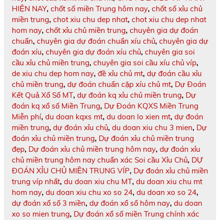
HIỆN NAY
,
chốt số miền Trung hôm nay
,
chốt số xỉu chủ
miền trung
,
chot xiu chu dep nhat
,
chot xiu chu dep nhat
hom nay
,
chốt xỉu chủ miền trung
,
chuyên gia dự đoán
chuẩn
,
chuyên gia dự đoán chuẩn xíu chủ
,
chuyên gia dự
đoán xíu
,
chuyên gia dự đoán xíu chủ
,
chuyên gia soi
cầu xỉu chủ miền trung
,
chuyên gia soi cầu xíu chủ víp
,
de xiu chu dep hom nay
,
đề xỉu chủ mt
,
dự đoán cầu xỉu
chủ miền trung
,
dự đoán chuẩn cặp xíu chủ mt
,
Dự Đoán
Kết Quả Xổ Số MT
,
dự đoán kq xỉu chủ miền trung
,
Dự
đoán kq xổ số Miền Trung
,
Dự Đoán KQXS Miền Trung
Miễn phí
,
du doan kqxs mt
,
du doan lo xien mt
,
dự đoán
miền trung
,
dự đoán xỉu chủ
,
du doan xiu chu 3 mien
,
Dự
đoán xỉu chủ miền trung
,
Dự đoán xỉu chủ miền trung
đẹp
,
Dự đoán xỉu chủ miền trung hôm nay
,
dự đoán xỉu
chủ miền trung hôm nay chuẩn xác Soi cầu Xỉu Chủ
,
DỰ
ĐOÁN XỈU CHỦ MIỀN TRUNG VÍP
,
Dự đoán xỉu chủ miền
trung víp nhất
,
du doan xiu chu MT
,
du doan xiu chu mt
hom nay
,
du doan xiu chu xo so 24
,
du doan xo so 24
,
dự đoán xổ số 3 miền
,
dự đoán xổ số hôm nay
,
du doan
xo so mien trung
,
Dự đoán xổ số miền Trung chính xác