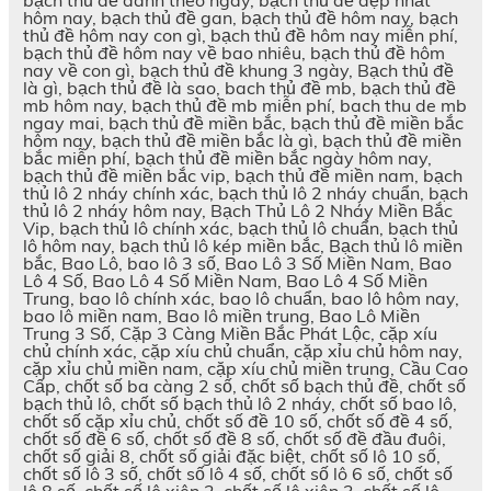
hôm nay, bạch thủ đề gan, bạch thủ đề hôm nay, bạch
thủ đề hôm nay con gì, bạch thủ đề hôm nay miễn phí,
bạch thủ đề hôm nay về bao nhiêu, bạch thủ đề hôm
nay về con gì, bạch thủ đề khung 3 ngày, Bạch thủ đề
là gì, bạch thủ đề là sao, bach thủ đề mb, bạch thủ đề
mb hôm nay, bạch thủ đề mb miễn phí, bach thu de mb
ngay mai, bạch thủ đề miền bắc, bạch thủ đề miền bắc
hôm nay, bạch thủ đề miền bắc là gì, bạch thủ đề miền
bắc miễn phí, bạch thủ đề miền bắc ngày hôm nay,
bạch thủ đề miền bắc vip, bạch thủ đề miền nam, bạch
thủ lô 2 nháy chính xác, bạch thủ lô 2 nháy chuẩn, bạch
thủ lô 2 nháy hôm nay, Bạch Thủ Lô 2 Nháy Miền Bắc
Vip, bạch thủ lô chính xác, bạch thủ lô chuẩn, bạch thủ
lô hôm nay, bạch thủ lô kép miền bắc, Bạch thủ lô miền
bắc, Bao Lô, bao lô 3 số, Bao Lô 3 Số Miền Nam, Bao
Lô 4 Số, Bao Lô 4 Số Miền Nam, Bao Lô 4 Số Miền
Trung, bao lô chính xác, bao lô chuẩn, bao lô hôm nay,
bao lô miền nam, Bao lô miền trung, Bao Lô Miền
Trung 3 Số, Cặp 3 Càng Miền Bắc Phát Lộc, cặp xíu
chủ chính xác, cặp xíu chủ chuẩn, cặp xỉu chủ hôm nay,
cặp xỉu chủ miền nam, cặp xíu chủ miền trung, Cầu Cao
Cấp, chốt số ba càng 2 số, chốt số bạch thủ đề, chốt số
bạch thủ lô, chốt số bạch thủ lô 2 nháy, chốt số bao lô,
chốt số cặp xỉu chủ, chốt số đề 10 số, chốt số đề 4 số,
chốt số đề 6 số, chốt số đề 8 số, chốt số đề đầu đuôi,
chốt số giải 8, chốt số giải đặc biệt, chốt số lô 10 số,
chốt số lô 3 số, chốt số lô 4 số, chốt số lô 6 số, chốt số
lô 8 số, chốt số lô xiên 2, chốt số lô xiên 3, chốt số lô