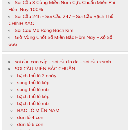
Soi Cầu 3 Càng Miền Nam Cực Chuẩn Miễn Phí
Hôm Nay 100%
Soi Cầu 24h – Soi Cầu 247 – Soi Cầu Bạch Thủ
CHÍNH XÁC
Soi Cau Mb Rong Bach Kim
Giờ Vàng Chốt Số Miền Bắc Hôm Nay – Xổ Số
666
soi cầu cao cấp – soi cầu lo de – soi cầu xsmb
SOI CẦU MIỀN BẮC CHUẨN
bạch thủ lô 2 nháy
song thủ lô kép
song thủ lô mb
bạch thủ lô kép
bạch thủ lô mb
BAO LÔ MIỀN NAM
dàn lô 4 con
dàn lô 6 con