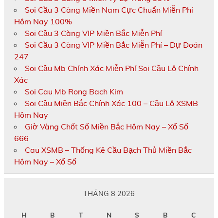
Soi Cầu 3 Càng Miền Nam Cực Chuẩn Miễn Phí
Hôm Nay 100%
Soi Cầu 3 Càng VIP Miền Bắc Miễn Phí
Soi Cầu 3 Càng VIP Miền Bắc Miễn Phí – Dự Đoán
247
Soi Cầu Mb Chính Xác Miễn Phí Soi Cầu Lô Chính
Xác
Soi Cau Mb Rong Bach Kim
Soi Cầu Miền Bắc Chính Xác 100 – Cầu Lô XSMB
Hôm Nay
Giờ Vàng Chốt Số Miền Bắc Hôm Nay – Xổ Số
666
Cau XSMB – Thống Kê Cầu Bạch Thủ Miền Bắc
Hôm Nay – Xổ Số
THÁNG 8 2026
H
B
T
N
S
B
C