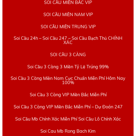
SOI CẦU MIỀN BẮC VIP
SOI CẦU MIỀN NAM VIP
SOI CẦU MIỀN TRUNG VIP
Soi Cầu 24h – Soi Cầu 247 – Soi Cầu Bạch Thủ CHÍNH
XÁC
SOI CẦU 3 CÀNG
Soi Cầu 3 Càng 3 Miền Tỷ Lệ Trúng 99%
Soi Cầu 3 Càng Miền Nam Cực Chuẩn Miễn Phí Hôm Nay
100%
Soi Cầu 3 Càng VIP Miền Bắc Miễn Phí
Soi Cầu 3 Càng VIP Miền Bắc Miễn Phí – Dự Đoán 247
Soi Cầu Mb Chính Xác Miễn Phí Soi Cầu Lô Chính Xác
Soi Cau Mb Rong Bach Kim