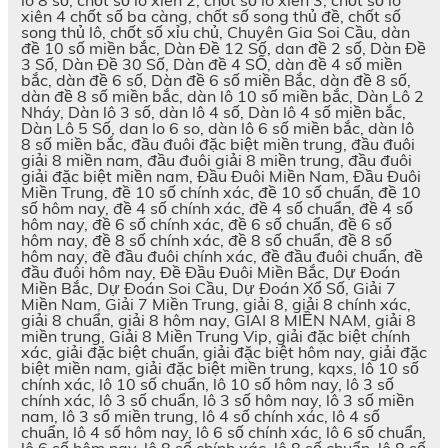
xiên 4 chốt số ba càng, chốt số song thủ đề, chốt số
song thủ lô, chốt số xỉu chủ, Chuyên Gia Soi Cầu, dàn
đề 10 số miền bắc, Dàn Đề 12 Số, dan đề 2 số, Dàn Đề
3 Số, Dàn Đề 30 Số, Dàn đề 4 SỐ, dàn đề 4 số miền
bắc, dàn đề 6 số, Dàn đề 6 số miền Bắc, dàn đề 8 số,
dàn đề 8 số miền bắc, dàn lô 10 số miền bắc, Dàn Lô 2
Nháy, Dàn lô 3 số, dàn lô 4 số, Dàn lô 4 số miền bắc,
Dàn Lô 5 Số, dan lo 6 so, dàn lô 6 số miền bắc, dàn lô
8 số miền bắc, đầu đuôi đặc biệt miền trung, đầu đuôi
giải 8 miền nam, đầu đuôi giải 8 miền trung, đầu đuôi
giải đặc biệt miền nam, Đầu Đuôi Miền Nam, Đầu Đuôi
Miền Trung, đề 10 số chính xác, đề 10 số chuẩn, đề 10
số hôm nay, đề 4 số chính xác, đề 4 số chuẩn, đề 4 số
hôm nay, đề 6 số chính xác, đề 6 số chuẩn, đề 6 số
hôm nay, đề 8 số chính xác, đề 8 số chuẩn, đề 8 số
hôm nay, đề đầu đuôi chính xác, đề đầu đuôi chuẩn, đề
đầu đuôi hôm nay, Đề Đầu Đuôi Miền Bắc, Dự Đoán
Miền Bắc, Dự Đoán Soi Cầu, Dự Đoán Xổ Số, Giải 7
Miền Nam, Giải 7 Miền Trung, giải 8, giải 8 chính xác,
giải 8 chuẩn, giải 8 hôm nay, GIAI 8 MIỀN NAM, giải 8
miền trung, Giải 8 Miền Trung Vip, giải đặc biệt chính
xác, giải đặc biệt chuẩn, giải đặc biệt hôm nay, giải đặc
biệt miền nam, giải đặc biệt miền trung, kqxs, lô 10 số
chính xác, lô 10 số chuẩn, lô 10 số hôm nay, lô 3 số
chính xác, lô 3 số chuẩn, lô 3 số hôm nay, lô 3 số miền
nam, lô 3 số miền trung, lô 4 số chính xác, lô 4 số
chuẩn, lô 4 số hôm nay, lô 6 số chính xác, lô 6 số chuẩn,
lô 6 số hôm nay, lô 8 số chính xác, lô 8 số chuẩn, lô 8 số