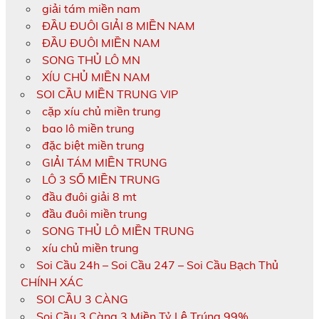
giải tám miền nam
ĐẦU ĐUÔI GIẢI 8 MIỀN NAM
ĐẦU ĐUÔI MIỀN NAM
SONG THỦ LÔ MN
XÍU CHỦ MIỀN NAM
SOI CẦU MIỀN TRUNG VIP
cặp xíu chủ miền trung
bao lô miền trung
đặc biệt miền trung
GIẢI TÁM MIỀN TRUNG
LÔ 3 SỐ MIỀN TRUNG
đầu đuôi giải 8 mt
đầu đuôi miền trung
SONG THỦ LÔ MIỀN TRUNG
xíu chủ miền trung
Soi Cầu 24h – Soi Cầu 247 – Soi Cầu Bạch Thủ
CHÍNH XÁC
SOI CẦU 3 CÀNG
Soi Cầu 3 Càng 3 Miền Tỷ Lệ Trúng 99%