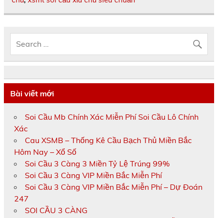
Bài viết mới
Soi Cầu Mb Chính Xác Miễn Phí Soi Cầu Lô Chính
Xác
Cau XSMB – Thống Kê Cầu Bạch Thủ Miền Bắc
Hôm Nay – Xổ Số
Soi Cầu 3 Càng 3 Miền Tỷ Lệ Trúng 99%
Soi Cầu 3 Càng VIP Miền Bắc Miễn Phí
Soi Cầu 3 Càng VIP Miền Bắc Miễn Phí – Dự Đoán
247
SOI CẦU 3 CÀNG