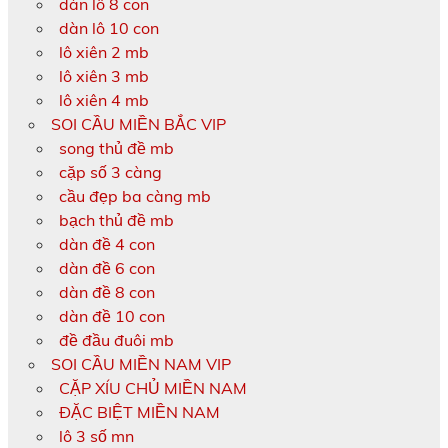
dàn lô 8 con
dàn lô 10 con
lô xiên 2 mb
lô xiên 3 mb
lô xiên 4 mb
SOI CẦU MIỀN BẮC VIP
song thủ đề mb
cặp số 3 càng
cầu đẹp ba càng mb
bạch thủ đề mb
dàn đề 4 con
dàn đề 6 con
dàn đề 8 con
dàn đề 10 con
đề đầu đuôi mb
SOI CẦU MIỀN NAM VIP
CẶP XÍU CHỦ MIỀN NAM
ĐẶC BIỆT MIỀN NAM
lô 3 số mn