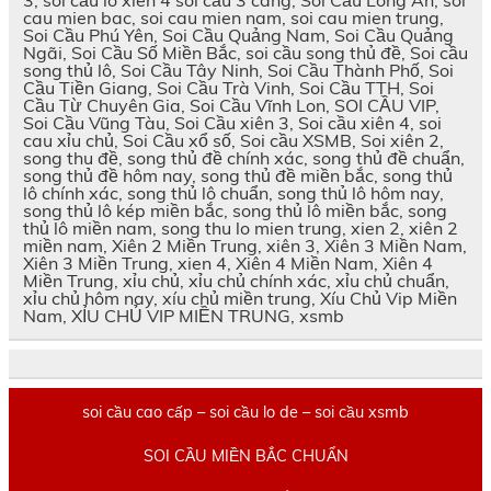
cau mien bac, soi cau mien nam, soi cau mien trung,
Soi Cầu Phú Yên, Soi Cầu Quảng Nam, Soi Cầu Quảng
Ngãi, Soi Cầu Số Miền Bắc, soi cầu song thủ đề, Soi cầu
song thủ lô, Soi Cầu Tây Ninh, Soi Cầu Thành Phố, Soi
Cầu Tiền Giang, Soi Cầu Trà Vinh, Soi Cầu TTH, Soi
Cầu Từ Chuyên Gia, Soi Cầu Vĩnh Lon, SOI CẦU VIP,
Soi Cầu Vũng Tàu, Soi Cầu xiên 3, Soi cầu xiên 4, soi
cau xỉu chủ, Soi Cầu xổ số, Soi cầu XSMB, Soi xiên 2,
song thu đề, song thủ đề chính xác, song thủ đề chuẩn,
song thủ đề hôm nay, song thủ đề miền bắc, song thủ
lô chính xác, song thủ lô chuẩn, song thủ lô hôm nay,
song thủ lô kép miền bắc, song thủ lô miền bắc, song
thủ lô miền nam, song thu lo mien trung, xien 2, xiên 2
miền nam, Xiên 2 Miền Trung, xiên 3, Xiên 3 Miền Nam,
Xiên 3 Miền Trung, xien 4, Xiên 4 Miền Nam, Xiên 4
Miền Trung, xỉu chủ, xỉu chủ chính xác, xỉu chủ chuẩn,
xỉu chủ hôm nay, xíu chủ miền trung, Xíu Chủ Vip Miền
Nam, XỈU CHỦ VIP MIỀN TRUNG, xsmb
soi cầu cao cấp – soi cầu lo de – soi cầu xsmb
SOI CẦU MIỀN BẮC CHUẨN