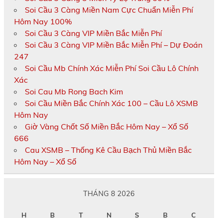
Soi Cầu 3 Càng Miền Nam Cực Chuẩn Miễn Phí
Hôm Nay 100%
Soi Cầu 3 Càng VIP Miền Bắc Miễn Phí
Soi Cầu 3 Càng VIP Miền Bắc Miễn Phí – Dự Đoán
247
Soi Cầu Mb Chính Xác Miễn Phí Soi Cầu Lô Chính
Xác
Soi Cau Mb Rong Bach Kim
Soi Cầu Miền Bắc Chính Xác 100 – Cầu Lô XSMB
Hôm Nay
Giờ Vàng Chốt Số Miền Bắc Hôm Nay – Xổ Số
666
Cau XSMB – Thống Kê Cầu Bạch Thủ Miền Bắc
Hôm Nay – Xổ Số
THÁNG 8 2026
H
B
T
N
S
B
C