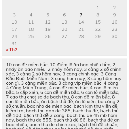
1
2
3
4
5
6
7
8
9
10
11
12
13
14
15
16
17
18
19
20
21
22
23
24
25
26
27
28
29
30
31
« Th2
10 con đề miền bắc, 10 điểm lô ăn bao nhiêu tiền, 2
nháy ăn bao nhiêu, 2 nháy hôm nay, 3 càng 2 số chính
xác, 3 càng 2 số hôm nay, 3 càng chính xác, 3 Càng
Đầu Đuôi Miền Nam, 3 cang hom nay, 3 càng hôm nay
con gì, 3 càng miền bắc, 3 càng vip miền bắc, 4 càng,
4 Càng Miền Trung, 4 con đề miền bắc, 4 con lô miền
bắc, 5 cặp xiên, 6 con đề miền bắc, 6 con lô miền bắc,
7 cao thu chot so de bach thu, 8 con đề miền bắc, 8
con lô miền bắc, ăn bạch thủ đề, ăn lô xiên, ba càng 2
số chuẩn, bac nho de mien bac, bạch kim thư viện đề
kiểm tra, bach thu dan de 365, bạch thủ đề, bạch thủ
đề 100, bạch thủ đề 3 càng, bach thu de 4h mb hom
nay, bach thu de 555, bạch thủ đề 86, bạch thủ đề an
bao nhiêu, bach thu de chinh xac, bạch thủ đề chuẩn,
bạch thủ đề đánh theo ngày, bạch thủ đề đẹp nhất