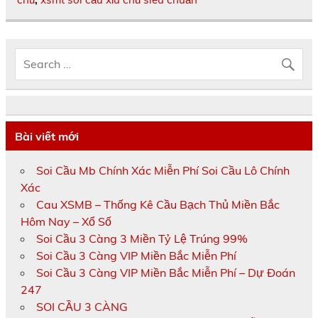
Bài viết mới
Soi Cầu Mb Chính Xác Miễn Phí Soi Cầu Lô Chính
Xác
Cau XSMB – Thống Kê Cầu Bạch Thủ Miền Bắc
Hôm Nay – Xổ Số
Soi Cầu 3 Càng 3 Miền Tỷ Lệ Trúng 99%
Soi Cầu 3 Càng VIP Miền Bắc Miễn Phí
Soi Cầu 3 Càng VIP Miền Bắc Miễn Phí – Dự Đoán
247
SOI CẦU 3 CÀNG