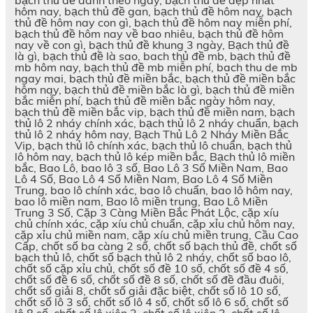
hôm nay, bạch thủ đề gan, bạch thủ đề hôm nay, bạch
thủ đề hôm nay con gì, bạch thủ đề hôm nay miễn phí,
bạch thủ đề hôm nay về bao nhiêu, bạch thủ đề hôm
nay về con gì, bạch thủ đề khung 3 ngày, Bạch thủ đề
là gì, bạch thủ đề là sao, bach thủ đề mb, bạch thủ đề
mb hôm nay, bạch thủ đề mb miễn phí, bach thu de mb
ngay mai, bạch thủ đề miền bắc, bạch thủ đề miền bắc
hôm nay, bạch thủ đề miền bắc là gì, bạch thủ đề miền
bắc miễn phí, bạch thủ đề miền bắc ngày hôm nay,
bạch thủ đề miền bắc vip, bạch thủ đề miền nam, bạch
thủ lô 2 nháy chính xác, bạch thủ lô 2 nháy chuẩn, bạch
thủ lô 2 nháy hôm nay, Bạch Thủ Lô 2 Nháy Miền Bắc
Vip, bạch thủ lô chính xác, bạch thủ lô chuẩn, bạch thủ
lô hôm nay, bạch thủ lô kép miền bắc, Bạch thủ lô miền
bắc, Bao Lô, bao lô 3 số, Bao Lô 3 Số Miền Nam, Bao
Lô 4 Số, Bao Lô 4 Số Miền Nam, Bao Lô 4 Số Miền
Trung, bao lô chính xác, bao lô chuẩn, bao lô hôm nay,
bao lô miền nam, Bao lô miền trung, Bao Lô Miền
Trung 3 Số, Cặp 3 Càng Miền Bắc Phát Lộc, cặp xíu
chủ chính xác, cặp xíu chủ chuẩn, cặp xỉu chủ hôm nay,
cặp xỉu chủ miền nam, cặp xíu chủ miền trung, Cầu Cao
Cấp, chốt số ba càng 2 số, chốt số bạch thủ đề, chốt số
bạch thủ lô, chốt số bạch thủ lô 2 nháy, chốt số bao lô,
chốt số cặp xỉu chủ, chốt số đề 10 số, chốt số đề 4 số,
chốt số đề 6 số, chốt số đề 8 số, chốt số đề đầu đuôi,
chốt số giải 8, chốt số giải đặc biệt, chốt số lô 10 số,
chốt số lô 3 số, chốt số lô 4 số, chốt số lô 6 số, chốt số
lô 8 số, chốt số lô xiên 2, chốt số lô xiên 3, chốt số lô