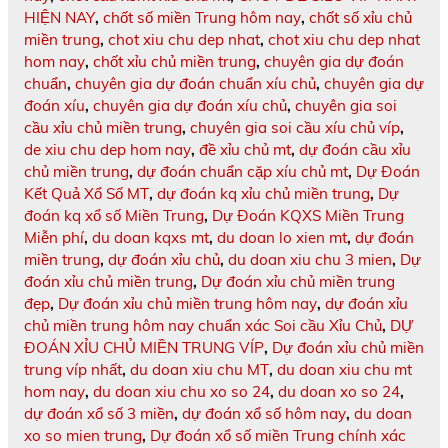
HIỆN NAY
,
chốt số miền Trung hôm nay
,
chốt số xỉu chủ
miền trung
,
chot xiu chu dep nhat
,
chot xiu chu dep nhat
hom nay
,
chốt xỉu chủ miền trung
,
chuyên gia dự đoán
chuẩn
,
chuyên gia dự đoán chuẩn xíu chủ
,
chuyên gia dự
đoán xíu
,
chuyên gia dự đoán xíu chủ
,
chuyên gia soi
cầu xỉu chủ miền trung
,
chuyên gia soi cầu xíu chủ víp
,
de xiu chu dep hom nay
,
đề xỉu chủ mt
,
dự đoán cầu xỉu
chủ miền trung
,
dự đoán chuẩn cặp xíu chủ mt
,
Dự Đoán
Kết Quả Xổ Số MT
,
dự đoán kq xỉu chủ miền trung
,
Dự
đoán kq xổ số Miền Trung
,
Dự Đoán KQXS Miền Trung
Miễn phí
,
du doan kqxs mt
,
du doan lo xien mt
,
dự đoán
miền trung
,
dự đoán xỉu chủ
,
du doan xiu chu 3 mien
,
Dự
đoán xỉu chủ miền trung
,
Dự đoán xỉu chủ miền trung
đẹp
,
Dự đoán xỉu chủ miền trung hôm nay
,
dự đoán xỉu
chủ miền trung hôm nay chuẩn xác Soi cầu Xỉu Chủ
,
DỰ
ĐOÁN XỈU CHỦ MIỀN TRUNG VÍP
,
Dự đoán xỉu chủ miền
trung víp nhất
,
du doan xiu chu MT
,
du doan xiu chu mt
hom nay
,
du doan xiu chu xo so 24
,
du doan xo so 24
,
dự đoán xổ số 3 miền
,
dự đoán xổ số hôm nay
,
du doan
xo so mien trung
,
Dự đoán xổ số miền Trung chính xác