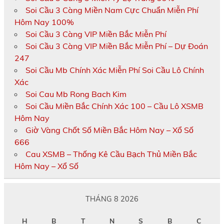
Soi Cầu 3 Càng Miền Nam Cực Chuẩn Miễn Phí
Hôm Nay 100%
Soi Cầu 3 Càng VIP Miền Bắc Miễn Phí
Soi Cầu 3 Càng VIP Miền Bắc Miễn Phí – Dự Đoán
247
Soi Cầu Mb Chính Xác Miễn Phí Soi Cầu Lô Chính
Xác
Soi Cau Mb Rong Bach Kim
Soi Cầu Miền Bắc Chính Xác 100 – Cầu Lô XSMB
Hôm Nay
Giờ Vàng Chốt Số Miền Bắc Hôm Nay – Xổ Số
666
Cau XSMB – Thống Kê Cầu Bạch Thủ Miền Bắc
Hôm Nay – Xổ Số
THÁNG 8 2026
H
B
T
N
S
B
C