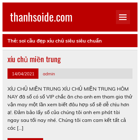
Skip
to
thanhsoide.com
content
Thẻ:
soi cầu đẹp xỉu chủ siêu siêu chuẩn
xíu chủ miền trung
14/04/2021
admin
XÍU CHỦ MIỀN TRUNG XÍU CHỦ MIỀN TRUNG HÔM
NAY đã số có số VIP chắc ăn cho anh em tham gia thử
vận may một lần xem biết đâu hợp số sẽ dễ chịu hơn
ạ!. Đảm bảo lấy số của chúng tôi anh em phát tài
ngay sau tối nay nhé. Chúng tôi cam cam kết tất cả
các […]