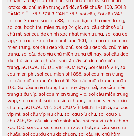
chuẩn cầu đẹp cặp xíu chủ
,
số chuẩn lotoxs
,
số chuẩn
lotoxs xỉu chủ miền trung
,
số đá
,
số đề chuẩn 100
,
SOI 3
CÀNG SIÊU VIP
,
SOI 3 CANG VIP
,
soi cầu
,
Soi cầu 247
,
soi cau 3 mien
,
soi cau 88
,
soi cầu bạch thủ miền trung
,
soi cau bach thu mien trung 24 gio
,
soi cầu chốt số xíu
chủ mt
,
soi cau de chinh xac nhat mien trung
,
soi cau de
vip
,
soi cau de xiu chu chinh xac 100
,
soi cau de xiu chu
mien trung
,
soi cầu đẹp xíu chủ
,
soi cầu đẹp xỉu chủ miền
trung
,
soi cầu đẹp xỉu chủ miền trung tối nay
,
soi cầu đẹp
xỉu chủ siêu siêu chuẩn
,
soi cầu lấy số xỉu chủ miền
trung
,
SOI CẦU LÔ ĐỀ VIP HÔM NAY
,
Soi cầu lô VIP
,
soi
cau mien phi
,
soi cau mien phi 888
,
soi cau mien trung
,
soi cầu miền trung ăn to nhất
,
Soi cầu miền trung chuẩn
100
,
Soi cầu miền trung hôm nay đẹp nhất
,
Soi cầu miền
trung siêu víp
,
soi cau mien trung vip
,
soi cầu miền trung
wap
,
soi cau mt
,
soi cau sieu chuan
,
soi cau sieu vip xiu
chu mt
,
SOI CẦU VIP
,
SOI CẦU VÍP MIỀN TRUNG
,
soi cau
vip mt
,
soi cầu víp xíu chủ
,
soi cau xỉu chủ
,
soi cau xiu
chu 24h
,
Soi cầu xỉu chủ chính xác
,
soi cau xiu chu chinh
xac 100
,
soi cau xiu chu chinh xac nhat
,
soi cầu xiu chu
chuẩn
,
soi cau xiu chu de chuan
,
soi cầu xỉu chủ hôm