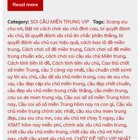
Read more
Category:
SOI CẦU MIỀN TRUNG VIP
Tags:
3cang xiu
chu mt
,
Bật mí cách chơi xỉu chủ đỉnh cao
,
bí quyết đánh
xỉu chủ
,
Bí quyết đánh xỉu chủ ăn chắc phần thắng
,
bí
quyết đánh xỉu chủ cực hiệu quả
,
cách bao lô đề miền
trung
,
Cách chơi số đề miền trung
,
Cách chơi số đề miền
trung chuẩn xác
,
cách chơi soi cầu xỉu chủ Miền trung
,
Cách tính tiền lô đề
,
Cách tính tiền xỉu chủ
,
Cao thủ chốt
số miền Trung
,
cầu 3 càng vip nhất
,
cầu chuẩn chốt xsmt
uy tín xíu chủ
,
cầu dề xỉu chủ miền trung
,
cau de xiu chu
vip
,
cầu đẹp cặp xíu chủ miền trung
,
cầu đẹp chốt chuẩn
,
cầu đẹp xỉu chủ miền trung chắc thắng
,
cầu miền trung
,
cau so de mien trung víp
,
Cầu soi xổ số miền Trung hôm
nay
,
Cầu soi xổ số miền Trung hôm nay ra con gì
,
Cầu xỉu
chủ miền trung chính xác nhất
,
cầu xiu chu mien trung
đẹp
,
cau xiu chu mn
,
cau xỉu chủ mt chay 5 ngay
,
cầu
XSMT hôm nay miễn phí
,
chính xác xỉu chủ miền trung
,
chốt cầu xỉu chủ miền trung
,
chốt cầu xỉu chủ mt hôm
nay
,
chốt cầu xsmt xỉu chủ mt
,
CHỐT ĐỀ SIÊU VIP NHẤT