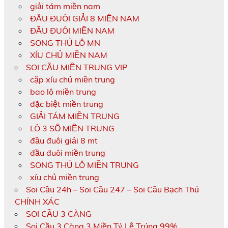
giải tám miền nam
ĐẦU ĐUÔI GIẢI 8 MIỀN NAM
ĐẦU ĐUÔI MIỀN NAM
SONG THỦ LÔ MN
XÍU CHỦ MIỀN NAM
SOI CẦU MIỀN TRUNG VIP
cặp xíu chủ miền trung
bao lô miền trung
đặc biệt miền trung
GIẢI TÁM MIỀN TRUNG
LÔ 3 SỐ MIỀN TRUNG
đầu đuôi giải 8 mt
đầu đuôi miền trung
SONG THỦ LÔ MIỀN TRUNG
xíu chủ miền trung
Soi Cầu 24h – Soi Cầu 247 – Soi Cầu Bạch Thủ
CHÍNH XÁC
SOI CẦU 3 CÀNG
Soi Cầu 3 Càng 3 Miền Tỷ Lệ Trúng 99%