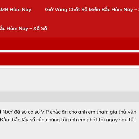
XSMB Hôm Nay
Giờ Vàng Chốt Số Miền Bắc Hôm Nay –
ắc Hôm Nay – Xổ Số
 đã số có số VIP chắc ăn cho anh em tham gia thử vận
 Đảm bảo lấy số của chúng tôi anh em phát tài ngay sau tối