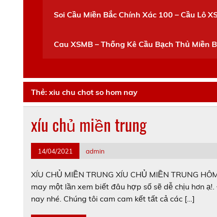
Soi Cầu Miền Bắc Chính Xác 100 – Cầu Lô 
Cau XSMB – Thống Kê Cầu Bạch Thủ Miền B
Thẻ:
xiu chu chot so hom nay
xíu chủ miền trung
14/04/2021
admin
XÍU CHỦ MIỀN TRUNG XÍU CHỦ MIỀN TRUNG HÔM NAY
may một lần xem biết đâu hợp số sẽ dễ chịu hơn ạ!.
nay nhé. Chúng tôi cam cam kết tất cả các […]