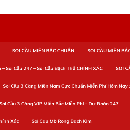
SOI CẦU MIỀN BẮC CHUẨN
SOI CẦU MIỀN BẮC
h – Soi Cầu 247 – Soi Cầu Bạch Thủ CHÍNH XÁC
SOI C
Soi Cầu 3 Càng Miền Nam Cực Chuẩn Miễn Phí Hôm Nay
Soi Cầu 3 Càng VIP Miền Bắc Miễn Phí – Dự Đoán 247
Chính Xác
Soi Cau Mb Rong Bach Kim