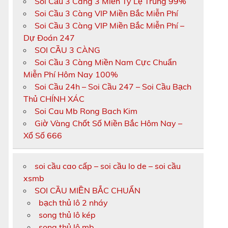
Soi Cầu 3 Càng 3 Miền Tỷ Lệ Trúng 99%
Soi Cầu 3 Càng VIP Miền Bắc Miễn Phí
Soi Cầu 3 Càng VIP Miền Bắc Miễn Phí –
Dự Đoán 247
SOI CẦU 3 CÀNG
Soi Cầu 3 Càng Miền Nam Cực Chuẩn
Miễn Phí Hôm Nay 100%
Soi Cầu 24h – Soi Cầu 247 – Soi Cầu Bạch
Thủ CHÍNH XÁC
Soi Cau Mb Rong Bach Kim
Giờ Vàng Chốt Số Miền Bắc Hôm Nay –
Xổ Số 666
soi cầu cao cấp – soi cầu lo de – soi cầu
xsmb
SOI CẦU MIỀN BẮC CHUẨN
g
bạch thủ lô 2 nháy
song thủ lô kép
song thủ lô mb