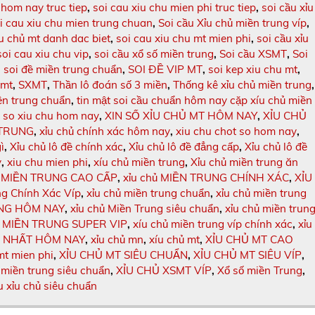
 hom nay truc tiep
,
soi cau xiu chu mien phi truc tiep
,
soi cầu xỉu
i cau xiu chu mien trung chuan
,
Soi cầu Xỉu chủ miền trung víp
,
ỉu chủ mt danh dac biet
,
soi cau xiu chu mt mien phi
,
soi cầu xỉu
soi cau xiu chu vip
,
soi cầu xổ số miền trung
,
Soi cầu XSMT
,
Soi
,
soi đề miền trung chuẩn
,
SOI ĐỀ VIP MT
,
soi kep xiu chu mt
,
 mt
,
SXMT
,
Thần lô đoán số 3 miền
,
Thống kê xỉu chủ miền trung
,
ền trung chuẩn
,
tin mật soi cầu chuẩn hôm nay cặp xíu chủ miền
n so xiu chu hom nay
,
XIN SỐ XỈU CHỦ MT HÔM NAY
,
XỈU CHỦ
 TRUNG
,
xỉu chủ chính xác hôm nay
,
xiu chu chot so hom nay
,
ì
,
Xỉu chủ lô đề chính xác
,
Xỉu chủ lô đề đẳng cấp
,
Xỉu chủ lô đề
y
,
xiu chu mien phi
,
xíu chủ miền trung
,
Xỉu chủ miền trung ăn
 MIỀN TRUNG CAO CẤP
,
xỉu chủ MIỀN TRUNG CHÍNH XÁC
,
XỈU
ng Chính Xác Víp
,
xỉu chủ miền trung chuẩn
,
xỉu chủ miền trung
UNG HÔM NAY
,
xỉu chủ Miền Trung siêu chuẩn
,
xỉu chủ miền trun
 MIỀN TRUNG SUPER VIP
,
xíu chủ miền trung víp chính xác
,
xỉu
ÍP NHẤT HÔM NAY
,
xỉu chủ mn
,
xíu chủ mt
,
XỈU CHỦ MT CAO
mt mien phi
,
XỈU CHỦ MT SIÊU CHUẨN
,
XỈU CHỦ MT SIÊU VÍP
,
 miền trung siêu chuẩn
,
XỈU CHỦ XSMT VÍP
,
Xổ số miền Trung
,
u xỉu chủ siêu chuẩn