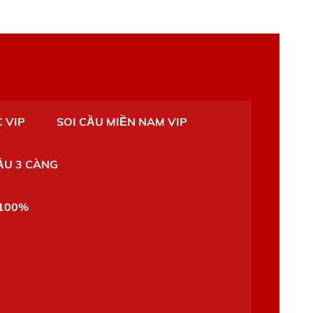
 VIP
SOI CẦU MIỀN NAM VIP
ẦU 3 CÀNG
 100%