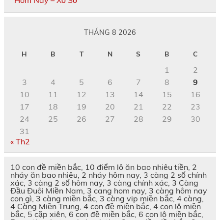
THÁNG 8 2026
H
B
T
N
S
B
C
1
2
3
4
5
6
7
8
9
10
11
12
13
14
15
16
17
18
19
20
21
22
23
24
25
26
27
28
29
30
31
« Th2
10 con đề miền bắc, 10 điểm lô ăn bao nhiêu tiền, 2
nháy ăn bao nhiêu, 2 nháy hôm nay, 3 càng 2 số chính
xác, 3 càng 2 số hôm nay, 3 càng chính xác, 3 Càng
Đầu Đuôi Miền Nam, 3 cang hom nay, 3 càng hôm nay
con gì, 3 càng miền bắc, 3 càng vip miền bắc, 4 càng,
4 Càng Miền Trung, 4 con đề miền bắc, 4 con lô miền
bắc, 5 cặp xiên, 6 con đề miền bắc, 6 con lô miền bắc,