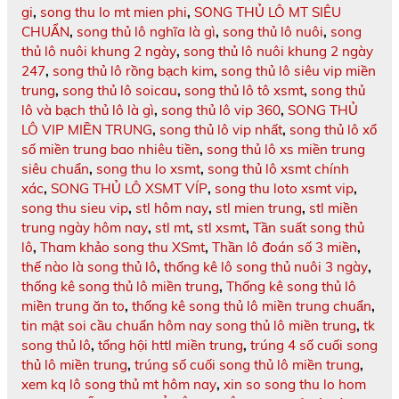
gi
,
song thu lo mt mien phi
,
SONG THỦ LÔ MT SIÊU
CHUẨN
,
song thủ lô nghĩa là gì
,
song thủ lô nuôi
,
song
thủ lô nuôi khung 2 ngày
,
song thủ lô nuôi khung 2 ngày
247
,
song thủ lô rồng bạch kim
,
song thủ lô siêu vip miền
trung
,
song thủ lô soicau
,
song thủ lô tô xsmt
,
song thủ
lô và bạch thủ lô là gì
,
song thủ lô vip 360
,
SONG THỦ
LÔ VIP MIỀN TRUNG
,
song thủ lô vip nhất
,
song thủ lô xổ
số miền trung bao nhiêu tiền
,
song thủ lô xs miền trung
siêu chuẩn
,
song thu lo xsmt
,
song thủ lô xsmt chính
xác
,
SONG THỦ LÔ XSMT VÍP
,
song thu loto xsmt vip
,
song thu sieu vip
,
stl hôm nay
,
stl mien trung
,
stl miền
trung ngày hôm nay
,
stl mt
,
stl xsmt
,
Tần suất song thủ
lô
,
Tham khảo song thu XSmt
,
Thần lô đoán số 3 miền
,
thế nào là song thủ lô
,
thống kê lô song thủ nuôi 3 ngày
,
thống kê song thủ lô miền trung
,
Thống kê song thủ lô
miền trung ăn to
,
thống kê song thủ lô miền trung chuẩn
,
tin mật soi cầu chuẩn hôm nay song thủ lô miền trung
,
tk
song thủ lô
,
tổng hội httl miền trung
,
trúng 4 số cuối song
thủ lô miền trung
,
trúng số cuối song thủ lô miền trung
,
xem kq lô song thủ mt hôm nay
,
xin so song thu lo hom