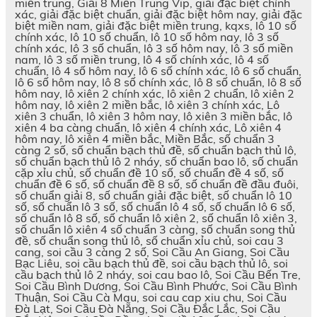
miền trung, Giải 8 Miền Trung Vip, giải đặc biệt chính
xác, giải đặc biệt chuẩn, giải đặc biệt hôm nay, giải đặc
biệt miền nam, giải đặc biệt miền trung, kqxs, lô 10 số
chính xác, lô 10 số chuẩn, lô 10 số hôm nay, lô 3 số
chính xác, lô 3 số chuẩn, lô 3 số hôm nay, lô 3 số miền
nam, lô 3 số miền trung, lô 4 số chính xác, lô 4 số
chuẩn, lô 4 số hôm nay, lô 6 số chính xác, lô 6 số chuẩn,
lô 6 số hôm nay, lô 8 số chính xác, lô 8 số chuẩn, lô 8 số
hôm nay, lô xiên 2 chính xác, lô xiên 2 chuẩn, lô xiên 2
hôm nay, lô xiên 2 miền bắc, lô xiên 3 chính xác, Lô
xiên 3 chuẩn, lô xiên 3 hôm nay, lô xiên 3 miền bắc, lô
xiên 4 ba càng chuẩn, lô xiên 4 chính xác, Lô xiên 4
hôm nay, lô xiên 4 miền bắc, Miền Bắc, số chuẩn 3
càng 2 số, số chuẩn bạch thủ đề, số chuẩn bạch thủ lô,
số chuẩn bạch thủ lô 2 nháy, số chuẩn bao lô, số chuẩn
cặp xỉu chủ, số chuẩn đề 10 số, số chuẩn đề 4 số, số
chuẩn đề 6 số, số chuẩn đề 8 số, số chuẩn đề đầu đuôi,
số chuẩn giải 8, số chuẩn giải đặc biệt, số chuẩn lô 10
số, số chuẩn lô 3 số, số chuẩn lô 4 số, số chuẩn lô 6 số,
số chuẩn lô 8 số, số chuẩn lô xiên 2, số chuẩn lô xiên 3,
số chuẩn lô xiên 4 số chuẩn 3 càng, số chuẩn song thủ
đề, số chuẩn song thủ lô, số chuẩn xỉu chủ, soi cau 3
cang, soi cầu 3 càng 2 số, Soi Cầu An Giang, Soi Cầu
Bạc Liêu, soi cầu bạch thủ đề, soi cầu bạch thủ lô, soi
cầu bạch thủ lô 2 nháy, soi cau bao lô, Soi Cầu Bến Tre,
Soi Cầu Bình Dương, Soi Cầu Bình Phước, Soi Cầu Bình
Thuận, Soi Cầu Cà Mau, soi cau cap xiu chu, Soi Cầu
Đà Lạt, Soi Cầu Đà Nẵng, Soi Cầu Đắc Lắc, Soi Cầu