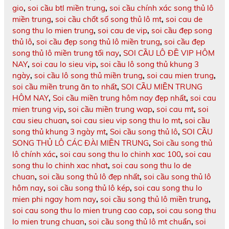
gio
,
soi cầu btl miền trung
,
soi cầu chính xác song thủ lô
miền trung
,
soi cầu chốt số song thủ lô mt
,
soi cau de
song thu lo mien trung
,
soi cau de vip
,
soi cầu đẹp song
thủ lô
,
soi cầu đẹp song thủ lô miền trung
,
soi cầu đẹp
song thủ lô miền trung tối nay
,
SOI CẦU LÔ ĐỀ VIP HÔM
NAY
,
soi cau lo sieu vip
,
soi cầu lô song thủ khung 3
ngày
,
soi cầu lô song thủ miền trung
,
soi cau mien trung
,
soi cầu miền trung ăn to nhất
,
SOI CẦU MIỀN TRUNG
HÔM NAY
,
Soi cầu miền trung hôm nay đẹp nhất
,
soi cau
mien trung vip
,
soi cầu miền trung wap
,
soi cau mt
,
soi
cau sieu chuan
,
soi cau sieu vip song thu lo mt
,
soi cầu
song thủ khung 3 ngày mt
,
Soi cầu song thủ lô
,
SOI CẦU
SONG THỦ LÔ CÁC ĐÀI MIỀN TRUNG
,
Soi cầu song thủ
lô chính xác
,
soi cau song thu lo chinh xac 100
,
soi cau
song thu lo chinh xac nhat
,
soi cau song thu lo de
chuan
,
soi cầu song thủ lô đẹp nhất
,
soi cầu song thủ lô
hôm nay
,
soi cầu song thủ lô kép
,
soi cau song thu lo
mien phi ngay hom nay
,
soi cầu song thủ lô miền trung
,
soi cau song thu lo mien trung cao cap
,
soi cau song thu
lo mien trung chuan
,
soi cầu song thủ lô mt chuẩn
,
soi