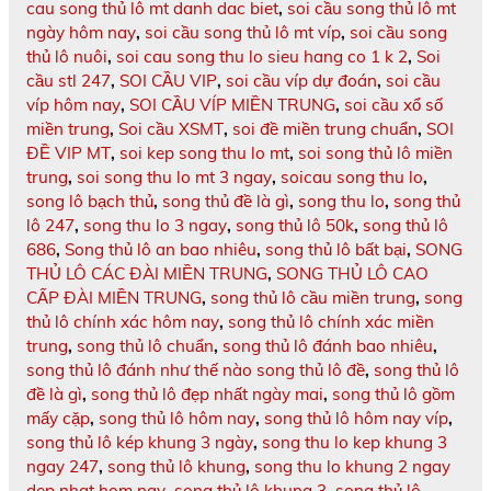
cau song thủ lô mt danh dac biet
,
soi cầu song thủ lô mt
ngày hôm nay
,
soi cầu song thủ lô mt víp
,
soi cầu song
thủ lô nuôi
,
soi cau song thu lo sieu hang co 1 k 2
,
Soi
cầu stl 247
,
SOI CẦU VIP
,
soi cầu víp dự đoán
,
soi cầu
víp hôm nay
,
SOI CẦU VÍP MIỀN TRUNG
,
soi cầu xổ số
miền trung
,
Soi cầu XSMT
,
soi đề miền trung chuẩn
,
SOI
ĐỀ VIP MT
,
soi kep song thu lo mt
,
soi song thủ lô miền
trung
,
soi song thu lo mt 3 ngay
,
soicau song thu lo
,
song lô bạch thủ
,
song thủ đề là gì
,
song thu lo
,
song thủ
lô 247
,
song thu lo 3 ngay
,
song thủ lô 50k
,
song thủ lô
686
,
Song thủ lô an bao nhiêu
,
song thủ lô bất bại
,
SONG
THỦ LÔ CÁC ĐÀI MIỀN TRUNG
,
SONG THỦ LÔ CAO
CẤP ĐÀI MIỀN TRUNG
,
song thủ lô cầu miền trung
,
song
thủ lô chính xác hôm nay
,
song thủ lô chính xác miền
trung
,
song thủ lô chuẩn
,
song thủ lô đánh bao nhiêu
,
song thủ lô đánh như thế nào song thủ lô đề
,
song thủ lô
đề là gì
,
song thủ lô đẹp nhất ngày mai
,
song thủ lô gồm
mấy cặp
,
song thủ lô hôm nay
,
song thủ lô hôm nay víp
,
song thủ lô kép khung 3 ngày
,
song thu lo kep khung 3
ngay 247
,
song thủ lô khung
,
song thu lo khung 2 ngay
dep nhat hom nay
,
song thủ lô khung 3
,
song thủ lô