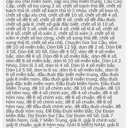
cặp xỉu chủ miền nam, cặp xíu chủ miền trung, Cầu Cao
Cấp, chốt số ba càng 2 số, chốt số bạch thủ đề, chốt số
bạch thủ lô, chốt số bạch thủ lô 2 nháy, chốt số bao lô,
chốt số cặp xỉu chủ, chốt số đề 10 số, chốt số đề 4 số,
chốt số đề 6 số, chốt số đề 8 số, chốt số đề đầu đuôi,
chốt số giải 8, chốt số giải đặc biệt, chốt số lô 10 số,
chốt số lô 3 số, chốt số lô 4 số, chốt số lô 6 số, chốt số
lô 8 số, chốt số lô xiên 2, chốt số lô xiên 3, chốt số lô
xiên 4 chốt số ba càng, chốt số song thủ đề, chốt số
song thủ lô, chốt số xỉu chủ, Chuyên Gia Soi Cầu, dàn
đề 10 số miền bắc, Dàn Đề 12 Số, dan đề 2 số, Dàn Đề
3 Số, Dàn Đề 30 Số, Dàn đề 4 SỐ, dàn đề 4 số miền
bắc, dàn đề 6 số, Dàn đề 6 số miền Bắc, dàn đề 8 số,
dàn đề 8 số miền bắc, dàn lô 10 số miền bắc, Dàn Lô 2
Nháy, Dàn lô 3 số, dàn lô 4 số, Dàn lô 4 số miền bắc,
Dàn Lô 5 Số, dan lo 6 so, dàn lô 6 số miền bắc, dàn lô
8 số miền bắc, đầu đuôi đặc biệt miền trung, đầu đuôi
giải 8 miền nam, đầu đuôi giải 8 miền trung, đầu đuôi
giải đặc biệt miền nam, Đầu Đuôi Miền Nam, Đầu Đuôi
Miền Trung, đề 10 số chính xác, đề 10 số chuẩn, đề 10
số hôm nay, đề 4 số chính xác, đề 4 số chuẩn, đề 4 số
hôm nay, đề 6 số chính xác, đề 6 số chuẩn, đề 6 số
hôm nay, đề 8 số chính xác, đề 8 số chuẩn, đề 8 số
hôm nay, đề đầu đuôi chính xác, đề đầu đuôi chuẩn, đề
đầu đuôi hôm nay, Đề Đầu Đuôi Miền Bắc, Dự Đoán
Miền Bắc, Dự Đoán Soi Cầu, Dự Đoán Xổ Số, Giải 7
Miền Nam, Giải 7 Miền Trung, giải 8, giải 8 chính xác,
giải 8 chuẩn, giải 8 hôm nay, GIAI 8 MIỀN NAM, giải 8