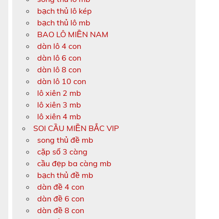
bạch thủ lô kép
bạch thủ lô mb
BAO LÔ MIỀN NAM
dàn lô 4 con
dàn lô 6 con
dàn lô 8 con
dàn lô 10 con
lô xiên 2 mb
lô xiên 3 mb
lô xiên 4 mb
SOI CẦU MIỀN BẮC VIP
song thủ đề mb
cặp số 3 càng
cầu đẹp ba càng mb
bạch thủ đề mb
dàn đề 4 con
dàn đề 6 con
dàn đề 8 con