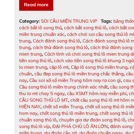
Read more
Category:
SOI CẦU MIỀN TRUNG VIP
Tags:
bảng thốn
cách bắt lô song thủ
,
cách bắt song thủ lô
,
cách bắt so
miền trung chuẩn xác
,
cách chơi soi cầu song thủ lô m
trung
,
Cách đánh song thủ lô
,
Cách đánh song thủ lô m
trung
,
cách thử đánh song thủ lô
,
cách thử đánh song 
mien trung
,
Cách tính và chơi song thủ lô mien trung d
tiền song thủ lô
,
cách vào tiền song thủ lô khung 3 ng
lo mien trung
,
cặp lô mt
,
Cặp lô song thủ miền trung
,
cặ
chuẩn
,
cầu đẹp song thủ lô miền trung chắc thắng
,
cầu
nay
,
Cầu soi xổ số miền Trung hôm nay ra con gì
,
cau 
Cầu song thủ lô miền trung chính xác nhất
,
cầu song th
thu lo mt chay 5 ngay
,
cầu XSMT hôm nay miễn phí
,
ch
CẦU SONG THỦ LÔ MT
,
chốt cầu song thủ lô mt hôm 
HIỆN NAY
,
chốt số miền Trung
,
chốt số song thủ lô miề
hom nay
,
chốt song thủ lô miền trung
,
chốt song thủ lô
chuẩn song thủ lô
,
chuyên gia dự đoán song thủ lô
,
ch
song thủ lô víp
,
ĐẠI PHÁ CHỦ LÔ ĂN LỚN
,
đánh song 
miền trung
,
dự đoán cầu stl
,
dự đoán chuẩn ngay
,
dự 