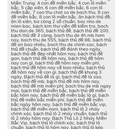
Miền Trung, 4 con đề miền bắc, 4 con lô miền
bắc, 5 cặp xiên, 6 con đề miền bắc, 6 con lô
miền bắc, 7 cao thu chot so de bach thu, 8 con
đề miền bắc, 8 con lô miền bắc, ăn bạch thủ đề,
ăn lô xiên, ba càng 2 số chuẩn, bac nho de
mien bac, bạch kim thư viện đề kiểm tra, bach
thu dan de 365, bạch thủ đề, bạch thủ đề 100,
bạch thủ đề 3 càng, bach thu de 4h mb hom
nay, bach thu de 555, bạch thủ đề 86, bạch thủ
đề an bao nhiêu, bach thu de chinh xac, bạch
thủ đề chuẩn, bạch thủ đề đánh theo ngày,
bạch thủ đề đẹp nhất hôm nay, bạch thủ đề
gan, bạch thủ đề hôm nay, bạch thủ đề hôm
nay con gì, bạch thủ đề hôm nay miễn phí,
bạch thủ đề hôm nay về bao nhiêu, bạch thủ
đề hôm nay về con gì, bạch thủ đề khung 3
ngày, Bạch thủ đề là gì, bạch thủ đề là sao,
bach thủ đề mb, bạch thủ đề mb hôm nay,
bạch thủ đề mb miễn phí, bach thu de mb ngay
mai, bạch thủ đề miền bắc, bạch thủ đề miền
bắc hôm nay, bạch thủ đề miền bắc là gì, bạch
thủ đề miền bắc miễn phí, bạch thủ đề miền
bắc ngày hôm nay, bạch thủ đề miền bắc vip,
bạch thủ đề miền nam, bạch thủ lô 2 nháy
chính xác, bạch thủ lô 2 nháy chuẩn, bạch thủ
lô 2 nháy hôm nay, Bạch Thủ Lô 2 Nháy Miền
Bắc Vip, bạch thủ lô chính xác, bạch thủ lô
chuẩn, bạch thủ lô hôm nay, bạch thủ lô kép