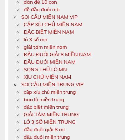
dàn đề 10 con
đề đầu đuôi mb
u
SOI CẦU MIỀN NAM VIP
CẶP XÍU CHỦ MIỀN NAM
ĐẶC BIỆT MIỀN NAM
lô 3 số mn
giải tám miền nam
o
ĐẦU ĐUÔI GIẢI 8 MIỀN NAM
ĐẦU ĐUÔI MIỀN NAM
SONG THỦ LÔ MN
XÍU CHỦ MIỀN NAM
SOI CẦU MIỀN TRUNG VIP
cặp xíu chủ miền trung
bao lô miền trung
đặc biệt miền trung
GIẢI TÁM MIỀN TRUNG
LÔ 3 SỐ MIỀN TRUNG
đầu đuôi giải 8 mt
đầu đuôi miền trung