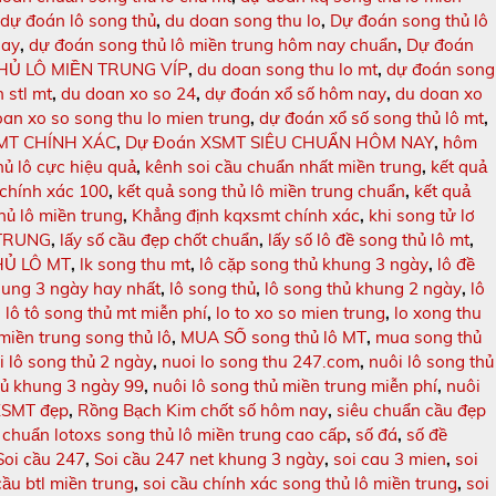
,
dự đoán lô song thủ
,
du doan song thu lo
,
Dự đoán song thủ lô
nay
,
dự đoán song thủ lô miền trung hôm nay chuẩn
,
Dự đoán
Ủ LÔ MIỀN TRUNG VÍP
,
du doan song thu lo mt
,
dự đoán song
 stl mt
,
du doan xo so 24
,
dự đoán xổ số hôm nay
,
du doan xo
an xo so song thu lo mien trung
,
dự đoán xổ số song thủ lô mt
,
MT CHÍNH XÁC
,
Dự Đoán XSMT SIÊU CHUẨN HÔM NAY
,
hôm
ủ lô cực hiệu quả
,
kênh soi cầu chuẩn nhất miền trung
,
kết quả
 chính xác 100
,
kết quả song thủ lô miền trung chuẩn
,
kết quả
hủ lô miền trung
,
Khẳng định kqxsmt chính xác
,
khi song tử lơ
 TRUNG
,
lấy số cầu đẹp chốt chuẩn
,
lấy số lô đề song thủ lô mt
,
HỦ LÔ MT
,
lk song thu mt
,
lô cặp song thủ khung 3 ngày
,
lô đề
khung 3 ngày hay nhất
,
lô song thủ
,
lô song thủ khung 2 ngày
,
lô
,
lô tô song thủ mt miễn phí
,
lo to xo so mien trung
,
lo xong thu
miền trung song thủ lô
,
MUA SỐ song thủ lô MT
,
mua song thủ
i lô song thủ 2 ngày
,
nuoi lo song thu 247.com
,
nuôi lô song thủ
hủ khung 3 ngày 99
,
nuôi lô song thủ miền trung miễn phí
,
nuôi
XSMT đẹp
,
Rồng Bạch Kim chốt số hôm nay
,
siêu chuẩn cầu đẹp
 chuẩn lotoxs song thủ lô miền trung cao cấp
,
số đá
,
số đề
Soi cầu 247
,
Soi cầu 247 net khung 3 ngày
,
soi cau 3 mien
,
soi
cầu btl miền trung
,
soi cầu chính xác song thủ lô miền trung
,
soi