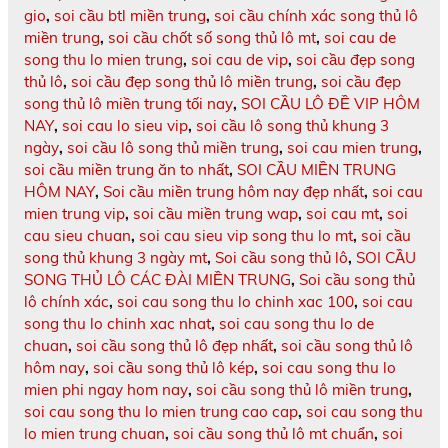
gio
,
soi cầu btl miền trung
,
soi cầu chính xác song thủ lô
miền trung
,
soi cầu chốt số song thủ lô mt
,
soi cau de
song thu lo mien trung
,
soi cau de vip
,
soi cầu đẹp song
thủ lô
,
soi cầu đẹp song thủ lô miền trung
,
soi cầu đẹp
song thủ lô miền trung tối nay
,
SOI CẦU LÔ ĐỀ VIP HÔM
NAY
,
soi cau lo sieu vip
,
soi cầu lô song thủ khung 3
ngày
,
soi cầu lô song thủ miền trung
,
soi cau mien trung
,
soi cầu miền trung ăn to nhất
,
SOI CẦU MIỀN TRUNG
HÔM NAY
,
Soi cầu miền trung hôm nay đẹp nhất
,
soi cau
mien trung vip
,
soi cầu miền trung wap
,
soi cau mt
,
soi
cau sieu chuan
,
soi cau sieu vip song thu lo mt
,
soi cầu
song thủ khung 3 ngày mt
,
Soi cầu song thủ lô
,
SOI CẦU
SONG THỦ LÔ CÁC ĐÀI MIỀN TRUNG
,
Soi cầu song thủ
lô chính xác
,
soi cau song thu lo chinh xac 100
,
soi cau
song thu lo chinh xac nhat
,
soi cau song thu lo de
chuan
,
soi cầu song thủ lô đẹp nhất
,
soi cầu song thủ lô
hôm nay
,
soi cầu song thủ lô kép
,
soi cau song thu lo
mien phi ngay hom nay
,
soi cầu song thủ lô miền trung
,
soi cau song thu lo mien trung cao cap
,
soi cau song thu
lo mien trung chuan
,
soi cầu song thủ lô mt chuẩn
,
soi