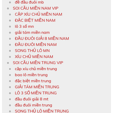
đề đầu đuôi mb
SOI CẦU MIỀN NAM VIP
CẶP XÍU CHỦ MIỀN NAM
ĐẶC BIỆT MIỀN NAM
lô 3 số mn
giải tám miền nam
ĐẦU ĐUÔI GIẢI 8 MIỀN NAM
ĐẦU ĐUÔI MIỀN NAM
SONG THỦ LÔ MN
XÍU CHỦ MIỀN NAM
SOI CẦU MIỀN TRUNG VIP
cặp xíu chủ miền trung
bao lô miền trung
đặc biệt miền trung
GIẢI TÁM MIỀN TRUNG
LÔ 3 SỐ MIỀN TRUNG
đầu đuôi giải 8 mt
đầu đuôi miền trung
SONG THỦ LÔ MIỀN TRUNG