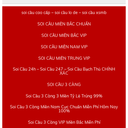
soi cầu cao cấp – soi cầu lo de – soi cầu xsmb
SOI CẦU MIỀN BẮC CHUẨN
SOI CẦU MIỀN BẮC VIP
SOI CẦU MIỀN NAM VIP
SOI CẦU MIỀN TRUNG VIP
Soi Cầu 24h – Soi Cầu 247 – Soi Cầu Bạch Thủ CHÍNH
XÁC
SOI CẦU 3 CÀNG
Soi Cầu 3 Càng 3 Miền Tỷ Lệ Trúng 99%
Soi Cầu 3 Càng Miền Nam Cực Chuẩn Miễn Phí Hôm Nay
100%
Soi Cầu 3 Càng VIP Miền Bắc Miễn Phí