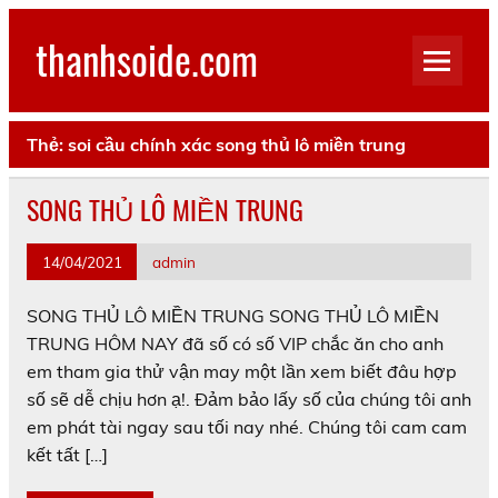
Skip
to
thanhsoide.com
content
Thẻ:
soi cầu chính xác song thủ lô miền trung
SONG THỦ LÔ MIỀN TRUNG
14/04/2021
admin
SONG THỦ LÔ MIỀN TRUNG SONG THỦ LÔ MIỀN
TRUNG HÔM NAY đã số có số VIP chắc ăn cho anh
em tham gia thử vận may một lần xem biết đâu hợp
số sẽ dễ chịu hơn ạ!. Đảm bảo lấy số của chúng tôi anh
em phát tài ngay sau tối nay nhé. Chúng tôi cam cam
kết tất […]