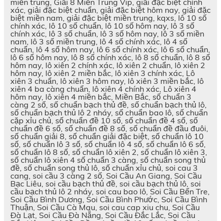
miền trung, Giải 8 Miền Trung Vip, giải đặc biệt chính
xác, giải đặc biệt chuẩn, giải đặc biệt hôm nay, giải đặc
biệt miền nam, giải đặc biệt miền trung, kqxs, lô 10 số
chính xác, lô 10 số chuẩn, lô 10 số hôm nay, lô 3 số
chính xác, lô 3 số chuẩn, lô 3 số hôm nay, lô 3 số miền
nam, lô 3 số miền trung, lô 4 số chính xác, lô 4 số
chuẩn, lô 4 số hôm nay, lô 6 số chính xác, lô 6 số chuẩn,
lô 6 số hôm nay, lô 8 số chính xác, lô 8 số chuẩn, lô 8 số
hôm nay, lô xiên 2 chính xác, lô xiên 2 chuẩn, lô xiên 2
hôm nay, lô xiên 2 miền bắc, lô xiên 3 chính xác, Lô
xiên 3 chuẩn, lô xiên 3 hôm nay, lô xiên 3 miền bắc, lô
xiên 4 ba càng chuẩn, lô xiên 4 chính xác, Lô xiên 4
hôm nay, lô xiên 4 miền bắc, Miền Bắc, số chuẩn 3
càng 2 số, số chuẩn bạch thủ đề, số chuẩn bạch thủ lô,
số chuẩn bạch thủ lô 2 nháy, số chuẩn bao lô, số chuẩn
cặp xỉu chủ, số chuẩn đề 10 số, số chuẩn đề 4 số, số
chuẩn đề 6 số, số chuẩn đề 8 số, số chuẩn đề đầu đuôi,
số chuẩn giải 8, số chuẩn giải đặc biệt, số chuẩn lô 10
số, số chuẩn lô 3 số, số chuẩn lô 4 số, số chuẩn lô 6 số,
số chuẩn lô 8 số, số chuẩn lô xiên 2, số chuẩn lô xiên 3,
số chuẩn lô xiên 4 số chuẩn 3 càng, số chuẩn song thủ
đề, số chuẩn song thủ lô, số chuẩn xỉu chủ, soi cau 3
cang, soi cầu 3 càng 2 số, Soi Cầu An Giang, Soi Cầu
Bạc Liêu, soi cầu bạch thủ đề, soi cầu bạch thủ lô, soi
cầu bạch thủ lô 2 nháy, soi cau bao lô, Soi Cầu Bến Tre,
Soi Cầu Bình Dương, Soi Cầu Bình Phước, Soi Cầu Bình
Thuận, Soi Cầu Cà Mau, soi cau cap xiu chu, Soi Cầu
Đà Lạt, Soi Cầu Đà Nẵng, Soi Cầu Đắc Lắc, Soi Cầu