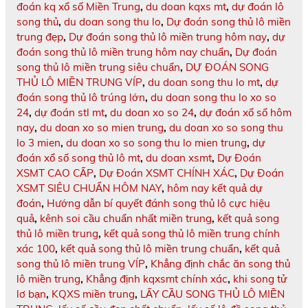
đoán kq xổ số Miền Trung
,
du doan kqxs mt
,
dự đoán lô
song thủ
,
du doan song thu lo
,
Dự đoán song thủ lô miền
trung đẹp
,
Dự đoán song thủ lô miền trung hôm nay
,
dự
đoán song thủ lô miền trung hôm nay chuẩn
,
Dự đoán
song thủ lô miền trung siêu chuẩn
,
DỰ ĐOÁN SONG
THỦ LÔ MIỀN TRUNG VÍP
,
du doan song thu lo mt
,
dự
đoán song thủ lô trúng lớn
,
du doan song thu lo xo so
24
,
dự đoán stl mt
,
du doan xo so 24
,
dự đoán xổ số hôm
nay
,
du doan xo so mien trung
,
du doan xo so song thu
lo 3 mien
,
du doan xo so song thu lo mien trung
,
dự
đoán xổ số song thủ lô mt
,
du doan xsmt
,
Dự Đoán
XSMT CAO CẤP
,
Dự Đoán XSMT CHÍNH XÁC
,
Dự Đoán
XSMT SIÊU CHUẨN HÔM NAY
,
hôm nay kết quả dự
đoán
,
Hướng dẫn bí quyết đánh song thủ lô cực hiệu
quả
,
kênh soi cầu chuẩn nhất miền trung
,
kết quả song
thủ lô miền trung
,
kết quả song thủ lô miền trung chính
xác 100
,
kết quả song thủ lô miền trung chuẩn
,
kết quả
song thủ lô miền trung VÍP
,
Khẳng định chắc ăn song thủ
lô miền trung
,
Khẳng định kqxsmt chính xác
,
khi song tử
lơ bạn
,
KQXS miền trung
,
LẤY CẦU SONG THỦ LÔ MIỀN