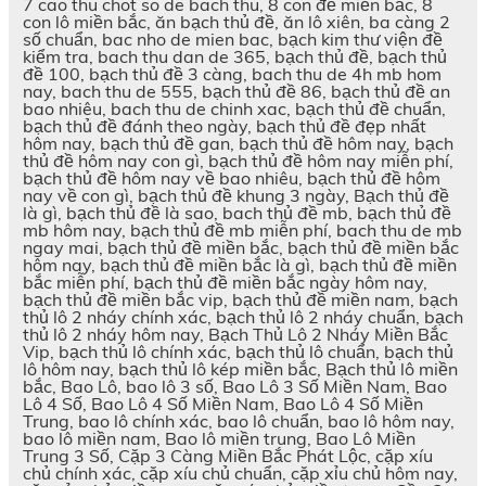
7 cao thu chot so de bach thu, 8 con đề miền bắc, 8
con lô miền bắc, ăn bạch thủ đề, ăn lô xiên, ba càng 2
số chuẩn, bac nho de mien bac, bạch kim thư viện đề
kiểm tra, bach thu dan de 365, bạch thủ đề, bạch thủ
đề 100, bạch thủ đề 3 càng, bach thu de 4h mb hom
nay, bach thu de 555, bạch thủ đề 86, bạch thủ đề an
bao nhiêu, bach thu de chinh xac, bạch thủ đề chuẩn,
bạch thủ đề đánh theo ngày, bạch thủ đề đẹp nhất
hôm nay, bạch thủ đề gan, bạch thủ đề hôm nay, bạch
thủ đề hôm nay con gì, bạch thủ đề hôm nay miễn phí,
bạch thủ đề hôm nay về bao nhiêu, bạch thủ đề hôm
nay về con gì, bạch thủ đề khung 3 ngày, Bạch thủ đề
là gì, bạch thủ đề là sao, bach thủ đề mb, bạch thủ đề
mb hôm nay, bạch thủ đề mb miễn phí, bach thu de mb
ngay mai, bạch thủ đề miền bắc, bạch thủ đề miền bắc
hôm nay, bạch thủ đề miền bắc là gì, bạch thủ đề miền
bắc miễn phí, bạch thủ đề miền bắc ngày hôm nay,
bạch thủ đề miền bắc vip, bạch thủ đề miền nam, bạch
thủ lô 2 nháy chính xác, bạch thủ lô 2 nháy chuẩn, bạch
thủ lô 2 nháy hôm nay, Bạch Thủ Lô 2 Nháy Miền Bắc
Vip, bạch thủ lô chính xác, bạch thủ lô chuẩn, bạch thủ
lô hôm nay, bạch thủ lô kép miền bắc, Bạch thủ lô miền
bắc, Bao Lô, bao lô 3 số, Bao Lô 3 Số Miền Nam, Bao
Lô 4 Số, Bao Lô 4 Số Miền Nam, Bao Lô 4 Số Miền
Trung, bao lô chính xác, bao lô chuẩn, bao lô hôm nay,
bao lô miền nam, Bao lô miền trung, Bao Lô Miền
Trung 3 Số, Cặp 3 Càng Miền Bắc Phát Lộc, cặp xíu
chủ chính xác, cặp xíu chủ chuẩn, cặp xỉu chủ hôm nay,