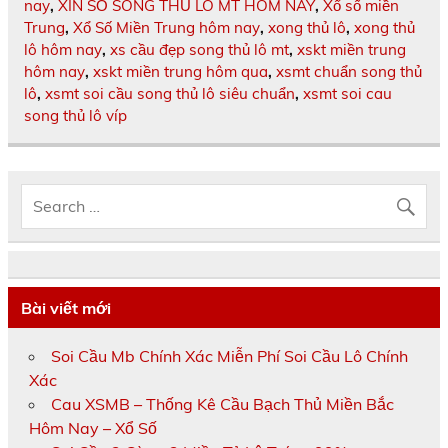
nay
,
XIN SỐ SONG THỦ LÔ MT HÔM NAY
,
Xổ số miền
Trung
,
Xổ Số Miền Trung hôm nay
,
xong thủ lô
,
xong thủ
lô hôm nay
,
xs cầu đẹp song thủ lô mt
,
xskt miền trung
hôm nay
,
xskt miền trung hôm qua
,
xsmt chuẩn song thủ
lô
,
xsmt soi cầu song thủ lô siêu chuẩn
,
xsmt soi cau
song thủ lô víp
Bài viết mới
Soi Cầu Mb Chính Xác Miễn Phí Soi Cầu Lô Chính
Xác
Cau XSMB – Thống Kê Cầu Bạch Thủ Miền Bắc
Hôm Nay – Xổ Số