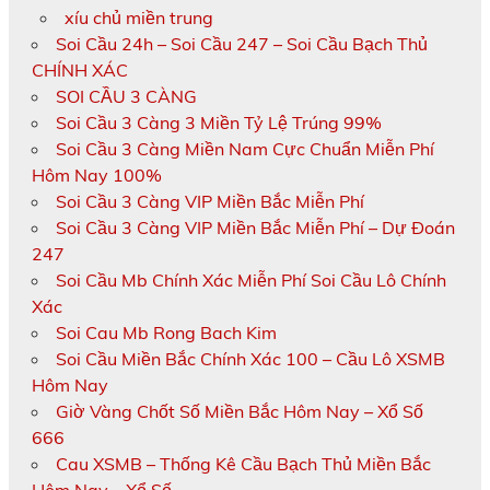
xíu chủ miền trung
Soi Cầu 24h – Soi Cầu 247 – Soi Cầu Bạch Thủ
CHÍNH XÁC
SOI CẦU 3 CÀNG
Soi Cầu 3 Càng 3 Miền Tỷ Lệ Trúng 99%
Soi Cầu 3 Càng Miền Nam Cực Chuẩn Miễn Phí
Hôm Nay 100%
Soi Cầu 3 Càng VIP Miền Bắc Miễn Phí
Soi Cầu 3 Càng VIP Miền Bắc Miễn Phí – Dự Đoán
247
Soi Cầu Mb Chính Xác Miễn Phí Soi Cầu Lô Chính
Xác
Soi Cau Mb Rong Bach Kim
Soi Cầu Miền Bắc Chính Xác 100 – Cầu Lô XSMB
Hôm Nay
Giờ Vàng Chốt Số Miền Bắc Hôm Nay – Xổ Số
666
Cau XSMB – Thống Kê Cầu Bạch Thủ Miền Bắc
Hôm Nay – Xổ Số