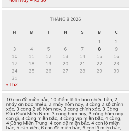
THÁNG 8 2026
H
B
T
N
S
B
C
1
2
3
4
5
6
7
8
9
10
11
12
13
14
15
16
17
18
19
20
21
22
23
24
25
26
27
28
29
30
31
« Th2
10 con đề miền bắc, 10 điểm lô ăn bao nhiêu tiền, 2
nháy ăn bao nhiêu, 2 nháy hôm nay, 3 càng 2 số chính
xác, 3 càng 2 số hôm nay, 3 càng chính xác, 3 Càng
Đầu Đuôi Miền Nam, 3 cang hom nay, 3 càng hôm nay
con gì, 3 càng miền bắc, 3 càng vip miền bắc, 4 càng,
4 Càng Miền Trung, 4 con đề miền bắc, 4 con lô miền
bắc, 5 cặp xiên, 6 con đề miền bắc, 6 con lô miền bắc,