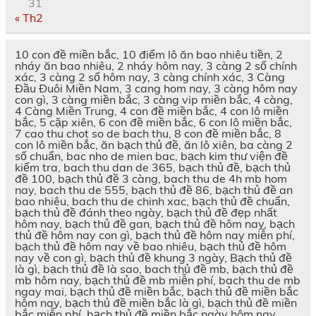
31
« Th2
10 con đề miền bắc, 10 điểm lô ăn bao nhiêu tiền, 2
nháy ăn bao nhiêu, 2 nháy hôm nay, 3 càng 2 số chính
xác, 3 càng 2 số hôm nay, 3 càng chính xác, 3 Càng
Đầu Đuôi Miền Nam, 3 cang hom nay, 3 càng hôm nay
con gì, 3 càng miền bắc, 3 càng vip miền bắc, 4 càng,
4 Càng Miền Trung, 4 con đề miền bắc, 4 con lô miền
bắc, 5 cặp xiên, 6 con đề miền bắc, 6 con lô miền bắc,
7 cao thu chot so de bach thu, 8 con đề miền bắc, 8
con lô miền bắc, ăn bạch thủ đề, ăn lô xiên, ba càng 2
số chuẩn, bac nho de mien bac, bạch kim thư viện đề
kiểm tra, bach thu dan de 365, bạch thủ đề, bạch thủ
đề 100, bạch thủ đề 3 càng, bach thu de 4h mb hom
nay, bach thu de 555, bạch thủ đề 86, bạch thủ đề an
bao nhiêu, bach thu de chinh xac, bạch thủ đề chuẩn,
bạch thủ đề đánh theo ngày, bạch thủ đề đẹp nhất
hôm nay, bạch thủ đề gan, bạch thủ đề hôm nay, bạch
thủ đề hôm nay con gì, bạch thủ đề hôm nay miễn phí,
bạch thủ đề hôm nay về bao nhiêu, bạch thủ đề hôm
nay về con gì, bạch thủ đề khung 3 ngày, Bạch thủ đề
là gì, bạch thủ đề là sao, bach thủ đề mb, bạch thủ đề
mb hôm nay, bạch thủ đề mb miễn phí, bach thu de mb
ngay mai, bạch thủ đề miền bắc, bạch thủ đề miền bắc
hôm nay, bạch thủ đề miền bắc là gì, bạch thủ đề miền
bắc miễn phí, bạch thủ đề miền bắc ngày hôm nay,