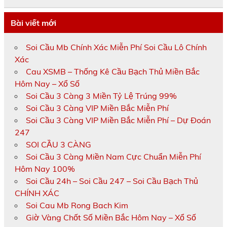
Bài viết mới
Soi Cầu Mb Chính Xác Miễn Phí Soi Cầu Lô Chính
Xác
Cau XSMB – Thống Kê Cầu Bạch Thủ Miền Bắc
Hôm Nay – Xổ Số
Soi Cầu 3 Càng 3 Miền Tỷ Lệ Trúng 99%
Soi Cầu 3 Càng VIP Miền Bắc Miễn Phí
Soi Cầu 3 Càng VIP Miền Bắc Miễn Phí – Dự Đoán
247
SOI CẦU 3 CÀNG
Soi Cầu 3 Càng Miền Nam Cực Chuẩn Miễn Phí
Hôm Nay 100%
Soi Cầu 24h – Soi Cầu 247 – Soi Cầu Bạch Thủ
CHÍNH XÁC
Soi Cau Mb Rong Bach Kim
Giờ Vàng Chốt Số Miền Bắc Hôm Nay – Xổ Số