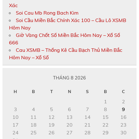
Xác
Soi Cau Mb Rong Bach Kim
Soi Cầu Miền Bắc Chính Xác 100 – Cầu Lô XSMB
Hôm Nay
Giờ Vàng Chốt Số Miền Bắc Hôm Nay – Xổ Số
666
Cau XSMB – Thống Kê Cầu Bạch Thủ Miền Bắc
Hôm Nay – Xổ Số
THÁNG 8 2026
H
B
T
N
S
B
C
1
2
3
4
5
6
7
8
9
10
11
12
13
14
15
16
17
18
19
20
21
22
23
24
25
26
27
28
29
30