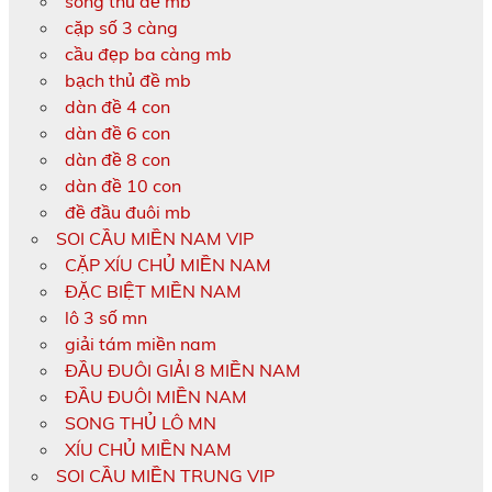
song thủ đề mb
cặp số 3 càng
cầu đẹp ba càng mb
bạch thủ đề mb
dàn đề 4 con
dàn đề 6 con
dàn đề 8 con
dàn đề 10 con
đề đầu đuôi mb
SOI CẦU MIỀN NAM VIP
CẶP XÍU CHỦ MIỀN NAM
ĐẶC BIỆT MIỀN NAM
lô 3 số mn
giải tám miền nam
ĐẦU ĐUÔI GIẢI 8 MIỀN NAM
ĐẦU ĐUÔI MIỀN NAM
SONG THỦ LÔ MN
XÍU CHỦ MIỀN NAM
SOI CẦU MIỀN TRUNG VIP