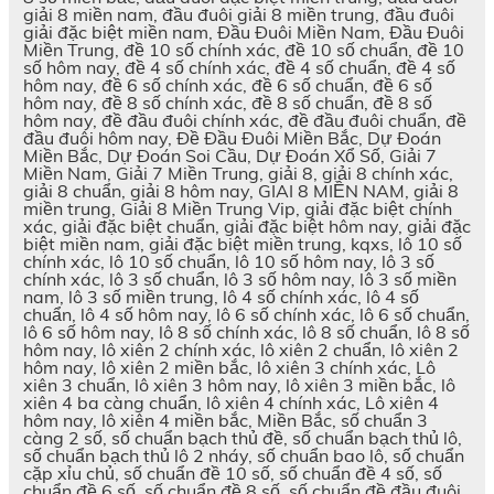
giải 8 miền nam, đầu đuôi giải 8 miền trung, đầu đuôi
giải đặc biệt miền nam, Đầu Đuôi Miền Nam, Đầu Đuôi
Miền Trung, đề 10 số chính xác, đề 10 số chuẩn, đề 10
số hôm nay, đề 4 số chính xác, đề 4 số chuẩn, đề 4 số
hôm nay, đề 6 số chính xác, đề 6 số chuẩn, đề 6 số
hôm nay, đề 8 số chính xác, đề 8 số chuẩn, đề 8 số
hôm nay, đề đầu đuôi chính xác, đề đầu đuôi chuẩn, đề
đầu đuôi hôm nay, Đề Đầu Đuôi Miền Bắc, Dự Đoán
Miền Bắc, Dự Đoán Soi Cầu, Dự Đoán Xổ Số, Giải 7
Miền Nam, Giải 7 Miền Trung, giải 8, giải 8 chính xác,
giải 8 chuẩn, giải 8 hôm nay, GIAI 8 MIỀN NAM, giải 8
miền trung, Giải 8 Miền Trung Vip, giải đặc biệt chính
xác, giải đặc biệt chuẩn, giải đặc biệt hôm nay, giải đặc
biệt miền nam, giải đặc biệt miền trung, kqxs, lô 10 số
chính xác, lô 10 số chuẩn, lô 10 số hôm nay, lô 3 số
chính xác, lô 3 số chuẩn, lô 3 số hôm nay, lô 3 số miền
nam, lô 3 số miền trung, lô 4 số chính xác, lô 4 số
chuẩn, lô 4 số hôm nay, lô 6 số chính xác, lô 6 số chuẩn,
lô 6 số hôm nay, lô 8 số chính xác, lô 8 số chuẩn, lô 8 số
hôm nay, lô xiên 2 chính xác, lô xiên 2 chuẩn, lô xiên 2
hôm nay, lô xiên 2 miền bắc, lô xiên 3 chính xác, Lô
xiên 3 chuẩn, lô xiên 3 hôm nay, lô xiên 3 miền bắc, lô
xiên 4 ba càng chuẩn, lô xiên 4 chính xác, Lô xiên 4
hôm nay, lô xiên 4 miền bắc, Miền Bắc, số chuẩn 3
càng 2 số, số chuẩn bạch thủ đề, số chuẩn bạch thủ lô,
số chuẩn bạch thủ lô 2 nháy, số chuẩn bao lô, số chuẩn
cặp xỉu chủ, số chuẩn đề 10 số, số chuẩn đề 4 số, số
chuẩn đề 6 số, số chuẩn đề 8 số, số chuẩn đề đầu đuôi,