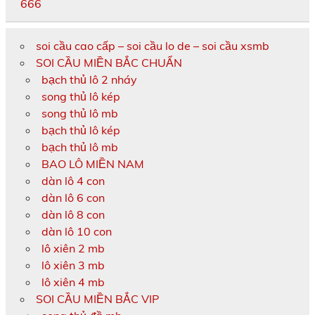
666
soi cầu cao cấp – soi cầu lo de – soi cầu xsmb
SOI CẦU MIỀN BẮC CHUẨN
bạch thủ lô 2 nháy
song thủ lô kép
song thủ lô mb
bạch thủ lô kép
bạch thủ lô mb
BAO LÔ MIỀN NAM
dàn lô 4 con
dàn lô 6 con
dàn lô 8 con
dàn lô 10 con
lô xiên 2 mb
lô xiên 3 mb
lô xiên 4 mb
SOI CẦU MIỀN BẮC VIP