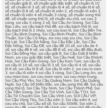
số chuẩn giải 8, số chuẩn giải đặc biệt, số chuẩn lô 10
số, số chuẩn lô 3 số, số chuẩn lô 4 số, số chuẩn lô 6 số,
số chuẩn lô 8 số, số chuẩn lô xiên 2, số chuẩn lô xiên 3,
số chuẩn lô xiên 4 số chuẩn 3 càng, số chuẩn song thủ
đề, số chuẩn song thủ lô, số chuẩn xỉu chủ, soi cau 3
cang, soi cầu 3 càng 2 số, Soi Cầu An Giang, Soi Cầu
Bạc Liêu, soi cầu bạch thủ đề, soi cầu bạch thủ lô, soi
cầu bạch thủ lô 2 nháy, soi cau bao lô, Soi Cầu Bến Tre,
Soi Cầu Bình Dương, Soi Cầu Bình Phước, Soi Cầu Bình
Thuận, Soi Cầu Cà Mau, soi cau cap xiu chu, Soi Cầu
Đà Lạt, Soi Cầu Đà Nẵng, Soi Cầu Đắc Lắc, Soi Cầu
Đắc Nông, Soi Cầu Đề, soi cầu đề 10 số, soi cầu de 4
số, soi cầu đề 6 số, soi cầu đề 8 số, soi cầu đề đầu đuôi,
Soi Cầu Đồng Nai, soi cầu giải 8, Soi Cầu Giải 8 Miền
Nam, soi cau giải đặc biệt, Soi Cầu Huế, Soi Cầu Khánh
Hoà, Soi Cầu Kiên Giang, Soi Cầu Kom Tum, soi cầu lô,
soi cầu lô 10 số, soi cầu lô 3 số, Soi cầu lô 4 số, soi cầu
lô 6 số, soi cầu lô 8 số, Soi cầu lô xiên 2, soi cau lo xien
3, soi cầu lô xiên 4 soi cầu 3 càng, Soi Cầu Long An, soi
cau mien bac, soi cau mien nam, soi cau mien trung,
Soi Cầu Phú Yên, Soi Cầu Quảng Nam, Soi Cầu Quảng
Ngãi, Soi Cầu Số Miền Bắc, soi cầu song thủ đề, Soi cầu
song thủ lô, Soi Cầu Tây Ninh, Soi Cầu Thành Phố, Soi
Cầu Tiền Giang, Soi Cầu Trà Vinh, Soi Cầu TTH, Soi
Cầu Từ Chuyên Gia, Soi Cầu Vĩnh Lon, SOI CẦU VIP,
Soi Cầu Vũng Tàu, Soi Cầu xiên 3, Soi cầu xiên 4, soi
cau xỉu chủ, Soi Cầu xổ số, Soi cầu XSMB, Soi xiên 2,
song thu đề, song thủ đề chính xác, song thủ đề chuẩn,