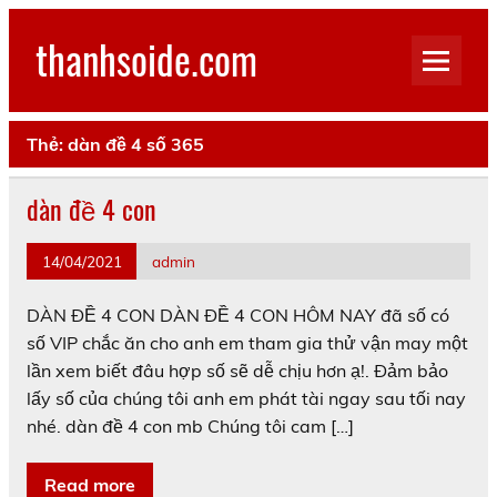
Skip
to
thanhsoide.com
content
Thẻ:
dàn đề 4 số 365
dàn đề 4 con
14/04/2021
admin
DÀN ĐỀ 4 CON DÀN ĐỀ 4 CON HÔM NAY đã số có
số VIP chắc ăn cho anh em tham gia thử vận may một
lần xem biết đâu hợp số sẽ dễ chịu hơn ạ!. Đảm bảo
lấy số của chúng tôi anh em phát tài ngay sau tối nay
nhé. dàn đề 4 con mb Chúng tôi cam […]
Read more