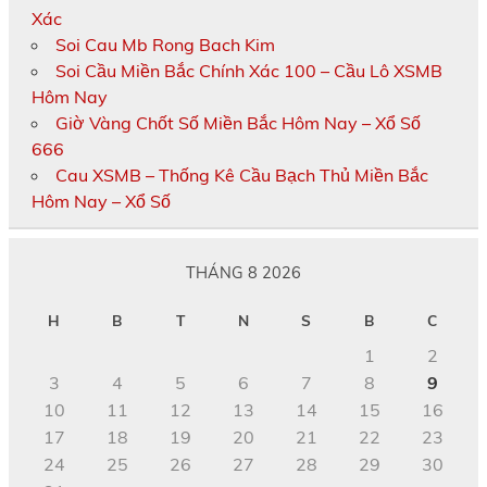
Xác
Soi Cau Mb Rong Bach Kim
Soi Cầu Miền Bắc Chính Xác 100 – Cầu Lô XSMB
Hôm Nay
Giờ Vàng Chốt Số Miền Bắc Hôm Nay – Xổ Số
666
Cau XSMB – Thống Kê Cầu Bạch Thủ Miền Bắc
Hôm Nay – Xổ Số
THÁNG 8 2026
H
B
T
N
S
B
C
1
2
3
4
5
6
7
8
9
10
11
12
13
14
15
16
17
18
19
20
21
22
23
24
25
26
27
28
29
30