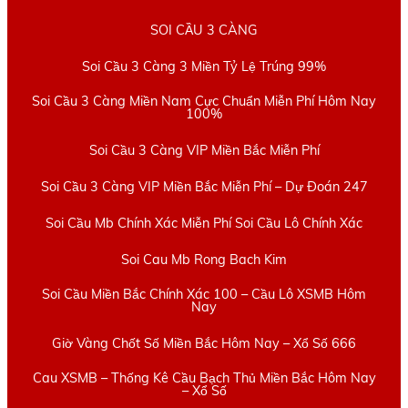
SOI CẦU 3 CÀNG
Soi Cầu 3 Càng 3 Miền Tỷ Lệ Trúng 99%
Soi Cầu 3 Càng Miền Nam Cực Chuẩn Miễn Phí Hôm Nay
100%
Soi Cầu 3 Càng VIP Miền Bắc Miễn Phí
Soi Cầu 3 Càng VIP Miền Bắc Miễn Phí – Dự Đoán 247
Soi Cầu Mb Chính Xác Miễn Phí Soi Cầu Lô Chính Xác
Soi Cau Mb Rong Bach Kim
Soi Cầu Miền Bắc Chính Xác 100 – Cầu Lô XSMB Hôm
Nay
Giờ Vàng Chốt Số Miền Bắc Hôm Nay – Xổ Số 666
Cau XSMB – Thống Kê Cầu Bạch Thủ Miền Bắc Hôm Nay
– Xổ Số