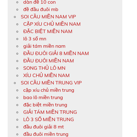
dàn đề 10 con
đề đầu đuôi mb
SOI CẦU MIỀN NAM VIP
CẶP XÍU CHỦ MIỀN NAM
ĐẶC BIỆT MIỀN NAM
lô 3 số mn
giải tám miền nam
ĐẦU ĐUÔI GIẢI 8 MIỀN NAM
ĐẦU ĐUÔI MIỀN NAM
SONG THỦ LÔ MN
XÍU CHỦ MIỀN NAM
SOI CẦU MIỀN TRUNG VIP
cặp xíu chủ miền trung
bao lô miền trung
đặc biệt miền trung
GIẢI TÁM MIỀN TRUNG
LÔ 3 SỐ MIỀN TRUNG
đầu đuôi giải 8 mt
đầu đuôi miền trung