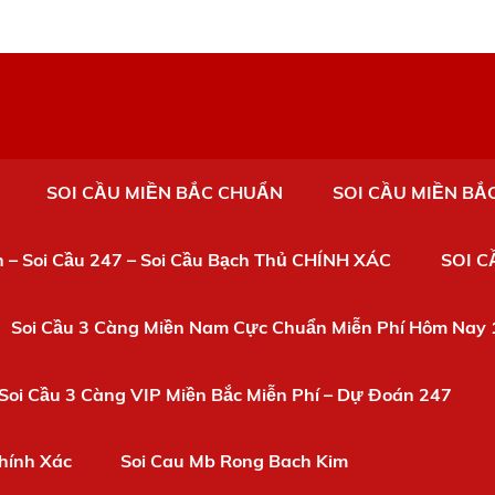
SOI CẦU MIỀN BẮC CHUẨN
SOI CẦU MIỀN BẮC
h – Soi Cầu 247 – Soi Cầu Bạch Thủ CHÍNH XÁC
SOI C
Soi Cầu 3 Càng Miền Nam Cực Chuẩn Miễn Phí Hôm Nay
Soi Cầu 3 Càng VIP Miền Bắc Miễn Phí – Dự Đoán 247
Chính Xác
Soi Cau Mb Rong Bach Kim