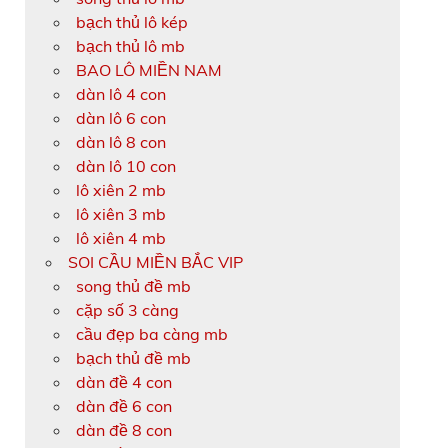
bạch thủ lô kép
bạch thủ lô mb
BAO LÔ MIỀN NAM
dàn lô 4 con
dàn lô 6 con
dàn lô 8 con
dàn lô 10 con
lô xiên 2 mb
lô xiên 3 mb
lô xiên 4 mb
SOI CẦU MIỀN BẮC VIP
song thủ đề mb
cặp số 3 càng
cầu đẹp ba càng mb
bạch thủ đề mb
dàn đề 4 con
dàn đề 6 con
dàn đề 8 con