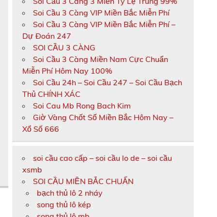
Soi Cầu 3 Càng 3 Miền Tỷ Lệ Trúng 99%
Soi Cầu 3 Càng VIP Miền Bắc Miễn Phí
Soi Cầu 3 Càng VIP Miền Bắc Miễn Phí –
Dự Đoán 247
SOI CẦU 3 CÀNG
Soi Cầu 3 Càng Miền Nam Cực Chuẩn
Miễn Phí Hôm Nay 100%
Soi Cầu 24h – Soi Cầu 247 – Soi Cầu Bạch
Thủ CHÍNH XÁC
Soi Cau Mb Rong Bach Kim
Giờ Vàng Chốt Số Miền Bắc Hôm Nay –
Xổ Số 666
soi cầu cao cấp – soi cầu lo de – soi cầu
xsmb
SOI CẦU MIỀN BẮC CHUẨN
bạch thủ lô 2 nháy
song thủ lô kép
song thủ lô mb