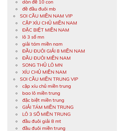
dàn đề 10 con
đề đầu đuôi mb
SOI CẦU MIỀN NAM VIP
CẶP XÍU CHỦ MIỀN NAM
ĐẶC BIỆT MIỀN NAM
lô 3 số mn
giải tám miền nam
ĐẦU ĐUÔI GIẢI 8 MIỀN NAM
ĐẦU ĐUÔI MIỀN NAM
SONG THỦ LÔ MN
XÍU CHỦ MIỀN NAM
SOI CẦU MIỀN TRUNG VIP
cặp xíu chủ miền trung
bao lô miền trung
đặc biệt miền trung
GIẢI TÁM MIỀN TRUNG
LÔ 3 SỐ MIỀN TRUNG
đầu đuôi giải 8 mt
đầu đuôi miền trung