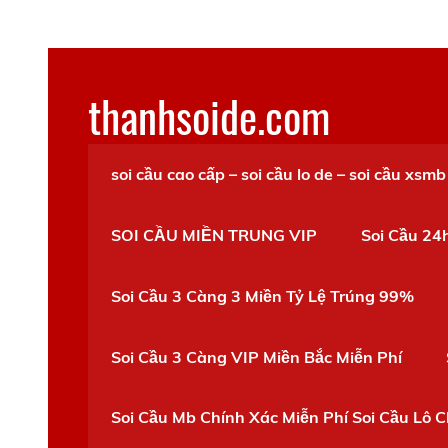
Skip
to
content
thanhsoide.com
soi cầu cao cấp – soi cầu lo de – soi cầu xsmb
SOI CẦU MIỀN TRUNG VIP
Soi Cầu 24
Soi Cầu 3 Càng 3 Miền Tỷ Lệ Trúng 99%
Soi Cầu 3 Càng VIP Miền Bắc Miễn Phí
Soi Cầu Mb Chính Xác Miễn Phí Soi Cầu Lô 