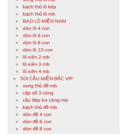
bạch thủ lô kép
bạch thủ lô mb
BAO LÔ MIỀN NAM
dàn lô 4 con
dàn lô 6 con
dàn lô 8 con
dàn lô 10 con
lô xiên 2 mb
lô xiên 3 mb
lô xiên 4 mb
SOI CẦU MIỀN BẮC VIP
song thủ đề mb
cặp số 3 càng
cầu đẹp ba càng mb
bạch thủ đề mb
dàn đề 4 con
dàn đề 6 con
dàn đề 8 con