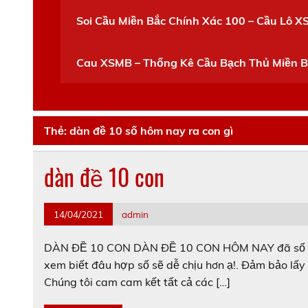
Soi Cầu Miền Bắc Chính Xác 100 – Cầu Lô 
Cau XSMB – Thống Kê Cầu Bạch Thủ Miền B
Thẻ:
dàn đề 10 số hôm nay ra con gì
dàn đề 10 con
14/04/2021
admin
DÀN ĐỀ 10 CON DÀN ĐỀ 10 CON HÔM NAY đã số có 
xem biết đâu hợp số sẽ dễ chịu hơn ạ!. Đảm bảo lấy 
Chúng tôi cam cam kết tất cả các […]