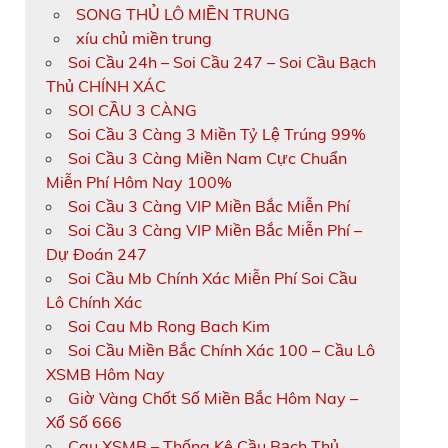
SONG THỦ LÔ MIỀN TRUNG
xíu chủ miền trung
Soi Cầu 24h – Soi Cầu 247 – Soi Cầu Bạch
Thủ CHÍNH XÁC
SOI CẦU 3 CÀNG
Soi Cầu 3 Càng 3 Miền Tỷ Lệ Trúng 99%
Soi Cầu 3 Càng Miền Nam Cực Chuẩn
Miễn Phí Hôm Nay 100%
Soi Cầu 3 Càng VIP Miền Bắc Miễn Phí
Soi Cầu 3 Càng VIP Miền Bắc Miễn Phí –
Dự Đoán 247
Soi Cầu Mb Chính Xác Miễn Phí Soi Cầu
Lô Chính Xác
Soi Cau Mb Rong Bach Kim
Soi Cầu Miền Bắc Chính Xác 100 – Cầu Lô
XSMB Hôm Nay
Giờ Vàng Chốt Số Miền Bắc Hôm Nay –
Xổ Số 666
Cau XSMB – Thống Kê Cầu Bạch Thủ