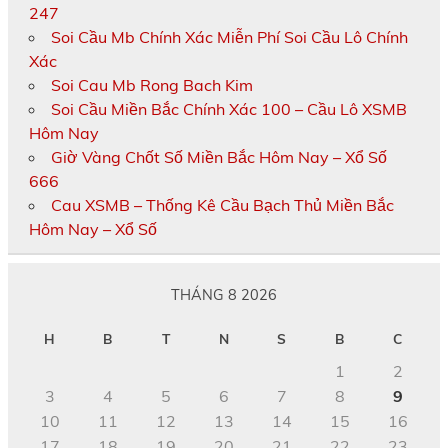
247
Soi Cầu Mb Chính Xác Miễn Phí Soi Cầu Lô Chính
Xác
Soi Cau Mb Rong Bach Kim
Soi Cầu Miền Bắc Chính Xác 100 – Cầu Lô XSMB
Hôm Nay
Giờ Vàng Chốt Số Miền Bắc Hôm Nay – Xổ Số
666
Cau XSMB – Thống Kê Cầu Bạch Thủ Miền Bắc
Hôm Nay – Xổ Số
THÁNG 8 2026
H
B
T
N
S
B
C
1
2
3
4
5
6
7
8
9
10
11
12
13
14
15
16
17
18
19
20
21
22
23