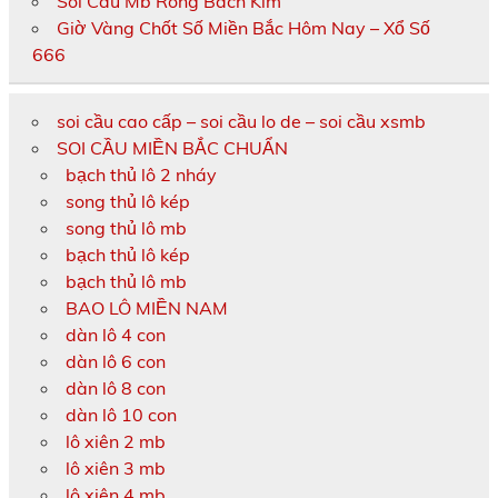
Soi Cau Mb Rong Bach Kim
Giờ Vàng Chốt Số Miền Bắc Hôm Nay – Xổ Số
666
soi cầu cao cấp – soi cầu lo de – soi cầu xsmb
SOI CẦU MIỀN BẮC CHUẨN
bạch thủ lô 2 nháy
song thủ lô kép
song thủ lô mb
bạch thủ lô kép
bạch thủ lô mb
BAO LÔ MIỀN NAM
dàn lô 4 con
dàn lô 6 con
dàn lô 8 con
dàn lô 10 con
lô xiên 2 mb
lô xiên 3 mb
lô xiên 4 mb