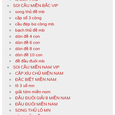
SOI CẦU MIỀN BẮC VIP
song thủ đề mb
cặp số 3 càng
cầu đẹp ba càng mb
bạch thủ đề mb
dàn đề 4 con
dàn đề 6 con
dàn đề 8 con
dàn đề 10 con
đề đầu đuôi mb
SOI CẦU MIỀN NAM VIP
CẶP XÍU CHỦ MIỀN NAM
ĐẶC BIỆT MIỀN NAM
lô 3 số mn
giải tám miền nam
ĐẦU ĐUÔI GIẢI 8 MIỀN NAM
ĐẦU ĐUÔI MIỀN NAM
SONG THỦ LÔ MN