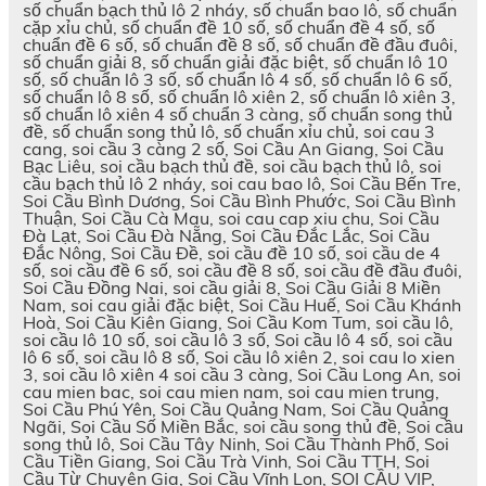
số chuẩn bạch thủ lô 2 nháy, số chuẩn bao lô, số chuẩn
cặp xỉu chủ, số chuẩn đề 10 số, số chuẩn đề 4 số, số
chuẩn đề 6 số, số chuẩn đề 8 số, số chuẩn đề đầu đuôi,
số chuẩn giải 8, số chuẩn giải đặc biệt, số chuẩn lô 10
số, số chuẩn lô 3 số, số chuẩn lô 4 số, số chuẩn lô 6 số,
số chuẩn lô 8 số, số chuẩn lô xiên 2, số chuẩn lô xiên 3,
số chuẩn lô xiên 4 số chuẩn 3 càng, số chuẩn song thủ
đề, số chuẩn song thủ lô, số chuẩn xỉu chủ, soi cau 3
cang, soi cầu 3 càng 2 số, Soi Cầu An Giang, Soi Cầu
Bạc Liêu, soi cầu bạch thủ đề, soi cầu bạch thủ lô, soi
cầu bạch thủ lô 2 nháy, soi cau bao lô, Soi Cầu Bến Tre,
Soi Cầu Bình Dương, Soi Cầu Bình Phước, Soi Cầu Bình
Thuận, Soi Cầu Cà Mau, soi cau cap xiu chu, Soi Cầu
Đà Lạt, Soi Cầu Đà Nẵng, Soi Cầu Đắc Lắc, Soi Cầu
Đắc Nông, Soi Cầu Đề, soi cầu đề 10 số, soi cầu de 4
số, soi cầu đề 6 số, soi cầu đề 8 số, soi cầu đề đầu đuôi,
Soi Cầu Đồng Nai, soi cầu giải 8, Soi Cầu Giải 8 Miền
Nam, soi cau giải đặc biệt, Soi Cầu Huế, Soi Cầu Khánh
Hoà, Soi Cầu Kiên Giang, Soi Cầu Kom Tum, soi cầu lô,
soi cầu lô 10 số, soi cầu lô 3 số, Soi cầu lô 4 số, soi cầu
lô 6 số, soi cầu lô 8 số, Soi cầu lô xiên 2, soi cau lo xien
3, soi cầu lô xiên 4 soi cầu 3 càng, Soi Cầu Long An, soi
cau mien bac, soi cau mien nam, soi cau mien trung,
Soi Cầu Phú Yên, Soi Cầu Quảng Nam, Soi Cầu Quảng
Ngãi, Soi Cầu Số Miền Bắc, soi cầu song thủ đề, Soi cầu
song thủ lô, Soi Cầu Tây Ninh, Soi Cầu Thành Phố, Soi
Cầu Tiền Giang, Soi Cầu Trà Vinh, Soi Cầu TTH, Soi
Cầu Từ Chuyên Gia, Soi Cầu Vĩnh Lon, SOI CẦU VIP,